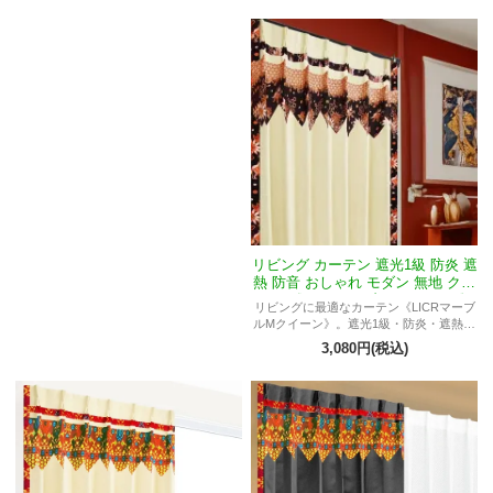
ビングカーテン。モダンで落ち着いた空
間を演出します。
リビング カーテン 遮光1級 防炎 遮
熱 防音 おしゃれ モダン 無地 クリ
ーム 《LICRマーブルMクイーン》
リビングに最適なカーテン《LICRマーブ
ルMクイーン》。遮光1級・防炎・遮熱・
防音の高機能で快適な空間を実現。ベー
3,080円(税込)
ジュの小花模様フリルがやさしく彩るお
しゃれなモダンデザイン。