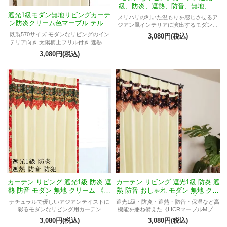
級、防炎、遮熱、防音、無地、ク
リーム色 《マーブルMアラベス
遮光1級モダン無地リビングカーテ
メリハリの利いた温もりを感じさせるア
ク》
ン防炎クリーム色マーブル テルテ
ジアン風インテリアに演出するモダン遮
ィナ
光1級リビングカーテン
既製570サイズ モダンなリビングのイン
3,080円(税込)
テリア向き 太陽柄上フリル付き 遮熱 防
音 保温 無地
3,080円(税込)
カーテン リビング 遮光1級 防炎 遮
カーテン リビング 遮光1級 防炎 遮
熱 防音 モダン 無地 クリーム 《マ
熱 防音 おしゃれ モダン 無地 クリ
ーブルMドバイ》
ーム 《LICRマーブルMプリンセ
ナチュラルで優しいアジアンテイストに
遮光1級・防炎・遮熱・防音・保温など高
ス》
彩るモダンなリビング用カーテン
機能を兼ね備えた《LICRマーブルMプリ
ンセス》。無地のクリーム色に赤いハイ
3,080円(税込)
3,080円(税込)
ビスカス柄フリルを施したおしゃれなリ