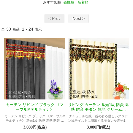
おすすめ順
価格順
新着順
< Prev
Next >
30
1
24
全
商品
-
表示
カーテン リビング ブラック 《マ
リビング カーテン 遮光1級 防炎 遮
ーブルMテルティナ》
熱 防音 モダン 無地 クリーム色
《マーブルMプルメリア》
カーテン リビング ブラック 《マーブルM
ナチュラルな統一感の有る優しいアジア
テルティナ》 遮光1級 防炎 遮熱 防音 保
ン風テイストに演出するモダンな遮光1級
温 防犯 無地 プライバシー保護 シンプル
リビングカーテン
3,080円(税込)
3,080円(税込)
モダン おしゃれ アジアン バリ プライベ