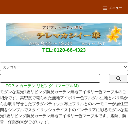
メニュー
TEL:0120-66-4323
TOP
>
カーテン リビング 《マーブルM》
モダンな遮光1級リビング防炎カーテン無地アイボリー色マーブルのご
紹介です。高密度で織られた無地アイボリー色フルダル生地とバリ島か
らお取り寄せしたプラダバティック布上フリルとのハーモニーが居住空
間をシンプルでスタイリッシュテイストのインテリアに彩るモダンな遮
光1級リビング防炎カーテン無地アイボリー色マーブルです。遮熱、防
音、保温効果がございます。