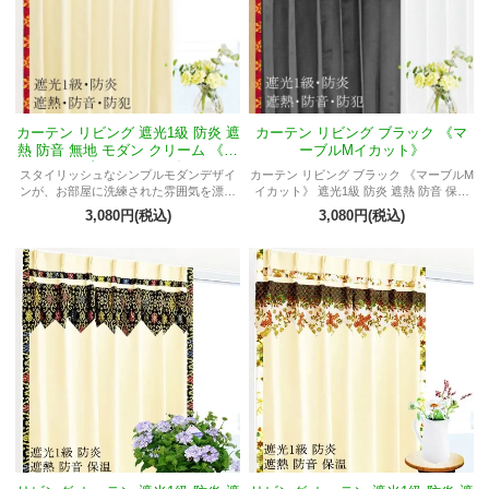
カーテン リビング 遮光1級 防炎 遮
カーテン リビング ブラック 《マ
熱 防音 無地 モダン クリーム 《マ
ーブルMイカット》
ーブルMイカット》
スタイリッシュなシンプルモダンデザイ
カーテン リビング ブラック 《マーブルM
ンが、お部屋に洗練された雰囲気を漂わ
イカット》 遮光1級 防炎 遮熱 防音 保温
せます。
防犯 無地 プライバシー保護 シンプル モ
3,080円(税込)
3,080円(税込)
ダン おしゃれ アジアン バリ プライベー
トブランド オーダーOK シック スマート
アーバン インテリア