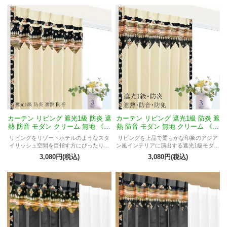
ートブランド オーダーOK シック スマー
ト アーバン インテリア
カーテン リビング 遮光1級 防炎 遮
カーテン リビング 遮光1級 防炎 遮
熱 防音 モダン クリーム 無地 《マ
熱 防音 モダン 無地 クリーム 《マ
ーブルMプーケット》
ーブルMサムイ》
リビングをリゾートホテルのようなスタ
リビングを上品で柔らかな印象のアジア
イリッシュ空間を目指す方にぴったりの
ン風インテリアに演出する遮光1級モダン
カーテン
カーテン
3,080円(税込)
3,080円(税込)