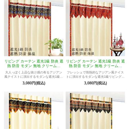
リビング カーテン 遮光1級 防炎 遮
リビング カーテン 遮光1級 防炎 遮
熱 防音 モダン 無地 クリーム色
熱 防音 モダン 無地 クリーム色
《マーブルMヤンティ》
《マーブルMウィディ》
大人っぽく上品な抜け感の有るアジアン
フレッシュで情熱的なアジアン風テイス
風テイストに演出するモダンな遮光1級リ
トに演出するモダンな遮光1級リビングカ
ビングカーテン
ーテン
3,080円(税込)
3,080円(税込)