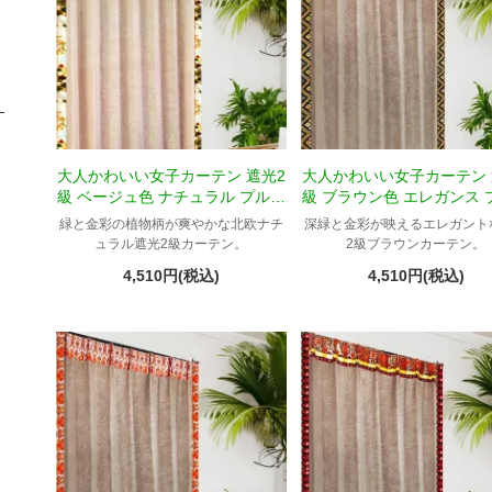
大人かわいい女子カーテン 遮光2
大人かわいい女子カーテン 
級 ベージュ色 ナチュラル プルメ
級 ブラウン色 エレガンス 
リア柄 Tパダン
リア柄 Tジュエル
緑と金彩の植物柄が爽やかな北欧ナチ
深緑と金彩が映えるエレガント
ュラル遮光2級カーテン。
2級ブラウンカーテン。
4,510円(税込)
4,510円(税込)