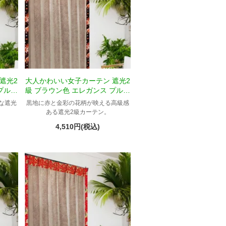
遮光2
大人かわいい女子カーテン 遮光2
プルメ
級 ブラウン色 エレガンス プルメ
リア柄 Tプリンセス
な遮光
黒地に赤と金彩の花柄が映える高級感
ある遮光2級カーテン。
4,510円(税込)