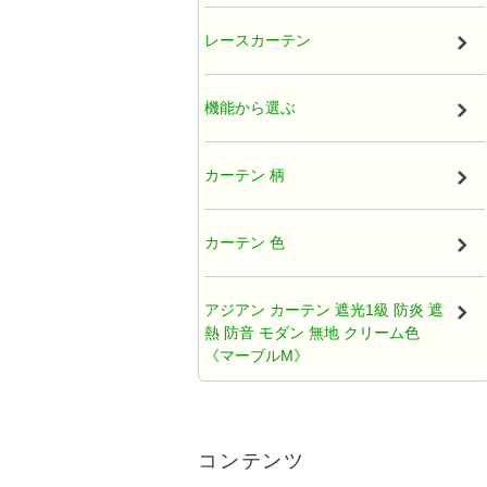
厚地カーテン（ドレープ）
レースカーテン
既製カーテン
機能から選ぶ
タッセル
カーテン 柄
オーガンジー アジアンカーテン
カーテン 色
天蓋レースカーテン
アジアン カーテン 遮光1級 防炎 遮
熱 防音 モダン 無地 クリーム色
ひだ無しフラットカーテン
《マーブルM》
カフェカーテン アジアン
アジアンカーテン遮光2級クリーム
色ロココ風ティアラ柄《ハラパン
コンテンツ
M》
クッションカバー アジアン