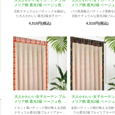
大人かわいい女子カーテン プル
大人かわいい女子カーテン
メリア柄 遮光2級 ベージュ色 フ
メリア柄 遮光2級 ベージュ
ランジパニ Tプリンセス
チュラル Tテルティ
北欧ナチュラルとバティックを融合し
バリ島直輸入バティック装飾を
た大人かわいい遮光2級女子カーテ
北欧ナチュラルな遮光2級プル
ン。
柄カーテン。
4,510円(税込)
4,510円(税込)
大人かわいい女子カーテン プル
大人かわいい女子カーテン
メリア柄 遮光2級 ベージュ色 ナ
メリア柄 遮光2級 ベージュ
チュラル Tマフロ
チュラル Tオリオン
イカット風バティック柄が映える北欧
金彩バティック柄が映える北欧
ナチュラル遮光2級プルメリアカーテ
ラル遮光2級プルメリアカー