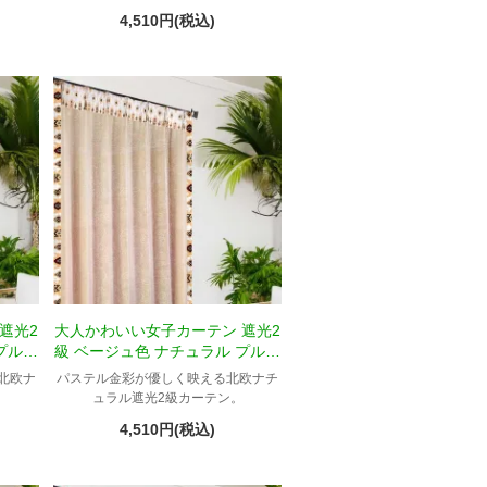
4,510円(税込)
遮光2
大人かわいい女子カーテン 遮光2
プルメ
級 ベージュ色 ナチュラル プルメ
リア柄 Tパギ
北欧ナ
パステル金彩が優しく映える北欧ナチ
。
ュラル遮光2級カーテン。
4,510円(税込)