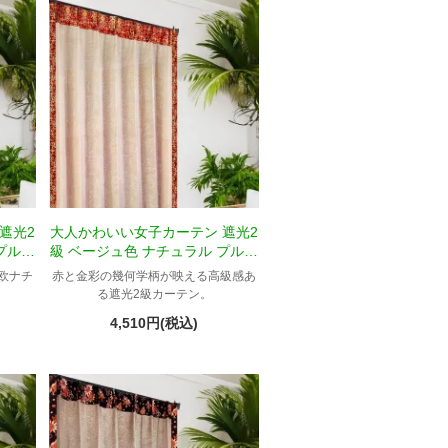
遮光2
大人かわいい女子カーテン 遮光2
プルメ
級 ベージュ色 ナチュラル プルメ
リア柄 Tチャンティック
欧ナチ
赤と金彩の幾何学柄が映える高級感あ
。
る遮光2級カーテン。
4,510円(税込)