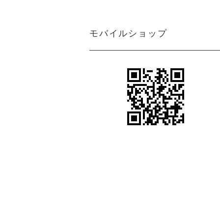
ン
アジアン カーテン 遮光1級 防炎 モ
ダン クリーム マーブル
＜マーブルM＞アジアンインテリアの魅
モバイルショップ
力を引き出すクリーム色カーテン
アジアン カーテン 防炎 遮光1級 モ
アジアンテイストカーテン＜ジャカルタ
ダン 無地 ブラウン色 エクシード
M＞ロココ調ダマスク柄がエキゾチック
さと異国情緒をプラス
アジアン カーテン 遮光1級 モダン
シンプルながらも都会的で洗練されたア
ブラウン色 ストライプ柄 《ライ
ジアンインテリアを引き出すカーテン＜
ン》
ライトM＞グレー
アジアン風カーテン遮光１級＜ラインM
アジアン カーテン 遮光1級 モダン
＞スタイリッシュなブラウン色ストライ
ブラウン色 ロココ風 ダマスク柄
プ柄
《ジャカルタ》
ボヘミアンスタイルやヴィンテージ風の
アジアンカーテン遮光２級ベージュ色ボ
エステサロン カーテン
ーダー柄 《シーンM》
女性らしい柔らかさや優雅さをプラスす