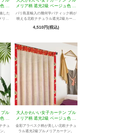
 プル
大人かわいい女子カーテン プル
色 ナ
メリア柄 遮光2級 ベージュ色 ナ
ナ
チュラル Tジュエル
施した
バリ島直輸入の幾何学バティック柄が
メリア
映える北欧ナチュラル遮光2級カーテ
ン。
4,510円(税込)
 プル
大人かわいい女子カーテン プル
色 ナ
メリア柄 遮光2級 ベージュ色 ナ
チュラル Tアラベスク
ナチュ
金彩アラベスク柄が美しい北欧ナチュ
テン。
ラル遮光2級プルメリアカーテン。