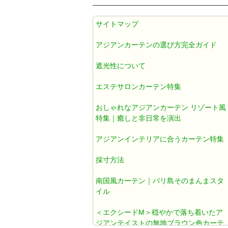
アジアン カーテン 遮光1級 防炎 遮
サイトマップ
熱 防音 無地 ブラウン色 《エクシ
ードM》
アジアンカーテンの選び方完全ガイド
遮光性について
アジアンカーテン遮光1級ブラウン
色ダマスク柄《ジャカルタM》
エステサロンカーテン特集
おしゃれなアジアンカーテン リゾート風
アジアン カーテン おしゃれ 遮光1
特集｜癒しと非日常を演出
級 ブラウン ダマスク 《ジャカルタ
アジアンインテリアに合うカーテン特集
T》
採寸方法
既製カーテン おしゃれ
南国風カーテン｜バリ島そのまんまスタ
イル
北欧風カーテン おしゃれ
＜エクシードM＞穏やかで落ち着いたア
ジアンテイストの無地ブラウン色カーテ