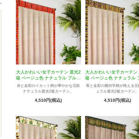
大人かわいい女子カーテン 遮光2
大人かわいい女子カーテン 
級 ベージュ色 ナチュラル プルメ
級 ベージュ色 ナチュラル 
リア柄 Tウィディ
リア柄 Tバチカン
赤と金彩のイカット柄が華やかな北欧
青と金彩の幾何学柄が映える北
ナチュラル遮光2級カーテン。
ュラル遮光2級カーテン
4,510円(税込)
4,510円(税込)