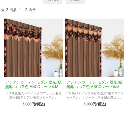
2
1
2
全
商品
-
表示
アジアンカーテン モダン 遮光1級
アジアンカーテン モダン 遮光1級
無地 ココア色 ASCOマーブルMプ
無地 ココア色 ASCOマーブルMク
リンセス
イーン
バリ島直輸入バティックのフリルが彩る
バリ島バティックが彩る遮光1級アジアン
遮光1級アジアンモダンカーテン。
カーテン。リゾートホテル風の窓辺に。
3,080円(税込)
3,080円(税込)