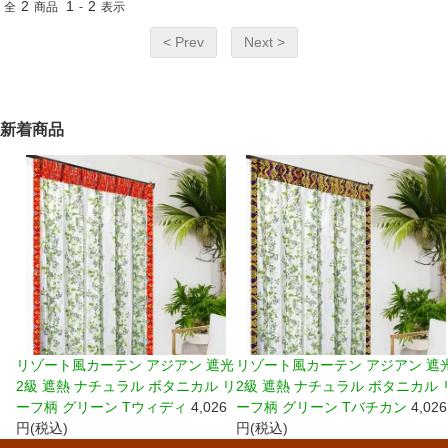
2
1
2
全
商品
-
表示
< Prev
Next >
新着商品
リゾート風カーテン アジアン 遮光
リゾート風カーテン アジアン 遮
2級 遮熱 ナチュラル ボタニカル リ
2級 遮熱 ナチュラル ボタニカル 
ーフ柄 グリーン Tウィディ
4,026
ーフ柄 グリーン Tバチカン
4,026
円(税込)
円(税込)