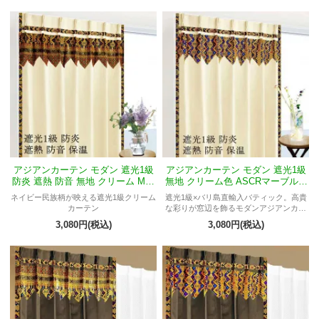
洗練された北欧風インテリア用カーテ
ン。
アジアンカーテン モダン 遮光1級
アジアンカーテン モダン 遮光1級
防炎 遮熱 防音 無地 クリーム Mジ
無地 クリーム色 ASCRマーブルM
ンバラン
バチカン
ネイビー民族柄が映える遮光1級クリーム
遮光1級×バリ島直輸入バティック。高貴
カーテン
な彩りが窓辺を飾るモダンアジアンカー
テン。
3,080円(税込)
3,080円(税込)