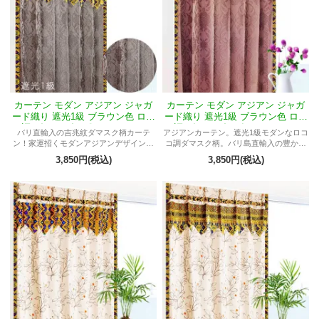
カーテン モダン アジアン ジャガ
カーテン モダン アジアン ジャガ
ード織り 遮光1級 ブラウン色 ロコ
ード織り 遮光1級 ブラウン色 ロコ
コ調 ダマスク柄 《ASBRジャカル
コ調 ダマスク柄 《ASBRジャカル
バリ直輸入の吉兆紋ダマスク柄カーテ
アジアンカーテン。遮光1級モダンなロコ
タMエーゲ》
タMバチカン》
ン！家運招くモダンアジアンデザイン。
コ調ダマスク柄。バリ島直輸入の豊かな
遮光1級で寛ぎ空間演出。豪華な国産生地
デザイン。大人のミッドセンチュリーモ
3,850円(税込)
3,850円(税込)
で洗練されたアーバンテイスト。【ジャ
ダンカーテン。オーダー仕様で洗練され
カルタMエーゲ】
た高級感。