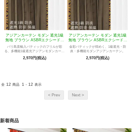
アジアンカーテン モダン 遮光1級
アジアンカーテン モダン 遮光1級
無地 ブラウン ASBRエクシードM
無地 ブラウン ASBRエクシードM
エーゲ
バチカン
バリ島直輸入バティックのフリルが彩
金彩バティックが煌めく、1級遮光・防
る、多機能1級遮光アジアンモダンカーテ
炎・多機能モダンアジアンカーテン。
ン。
2,970円(税込)
2,970円(税込)
12
1
12
全
商品
-
表示
< Prev
Next >
新着商品