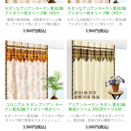
モダンなアジアンカーテン遮光2級
モダンなアジアンカーテン遮光2級
アイボリー色オリーブ柄《ASナッ
アイボリー色オリーブ柄《ASナッ
ツMバチカン》コロニアル
ツMエーゲ》コロニアル
驚異の遮光性能、北欧風デザインが魅
モダンな北欧風アジアンカーテン遮光2級
力。アイボリー色にオリーブ柄が施され
アイボリー色《ナッツMエーゲ》。吉兆
たモダンなアジアンカーテン。
紋様とオリーブ柄が魅力で、遮光機能
3,960円(税込)
3,960円(税込)
も。インテリアに華を添える洗練された
アイテム。
コロニアル モダン アジアン カー
アジアンカーテン モダン 遮光1級
テン遮光2級アイボリー色オリーブ
無地クリーム ASCRマーブルMエ
柄《ASナッツMジンバラン》
ーゲ
モダンカーテン遮光2級、アイボリー色の
バリ島バティックが彩るモダンカーテ
オリーブ柄で部屋をスタイリッシュに彩
ン。遮光1級・防炎の安心機能でリゾート
る。幅10cm・丈5cm間隔から選べる570
空間へ。
3,960円(税込)
3,080円(税込)
サイズ、1.5倍ヒダ100ｍｍのデザイン。