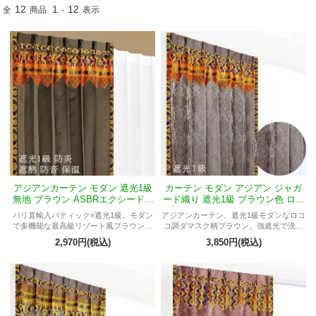
12
1
12
全
商品
-
表示
アジアンカーテン モダン 遮光1級
カーテン モダン アジアン ジャガ
無地 ブラウン ASBRエクシードM
ード織り 遮光1級 ブラウン色 ロコ
ジンバラン
コ調 ダマスク柄 《ASBRジャカル
バリ直輸入バティック×遮光1級。モダン
アジアンカーテン、遮光1級モダンなロコ
タMジンバラン》
で多機能な最高級リゾート風ブラウンカ
コ調ダマスク柄ブラウン。強遮光で洗練
ーテン。
された大人のインテリアを演出。
2,970円(税込)
3,850円(税込)