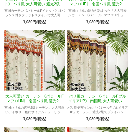
ト》 バリ風 大人可愛い 遮光2級 バ
マフロUP》 南国バリ風 遮光2級
ランス付きフラット アイボリー色
バランス付きフラット アイボリー
南国カーテン《パミールFイカット》はバ
南国バリ風の魅力が詰まった「大人可愛
サイアムチューリップ柄
色 サイアムチューリップ柄
ランス付きフラットスタイルで大人可愛
い カーテン 《パミールFマフロUP》」遮
い。遮光2級で間仕切りに最適。バリ風デ
光2級、サイアムチューリップ柄、バラン
3,080円(税込)
3,080円(税込)
ザインでリラックス空間を演出。
ス付きフラット。華やかで上品な空間演
出を叶えます。
大人可愛い カーテン 《パミールF
バリ風カーテン 《パミールFプル
マフロUN》 南国バリ風 遮光2級
メリアUP》 南国風 大人可愛い 遮
バランス付きフラット アイボリー
光2級 バランス付きフラット アイ
南国バリ風の遮光2級カーテン。大人可愛
バリ島デザインの「パミールFプルメリア
色 サイアムチューリップ柄
ボリー色 サイアムチューリップ柄
いアイボリー色にサイアムチューリップ
UP」カーテン。遮光2級でプライバシー
柄が華やか。男女兼用。
保護、形状記憶加工で美しい形維持。南
3,080円(税込)
3,080円(税込)
国風華やかなサイアムチューリップ柄。