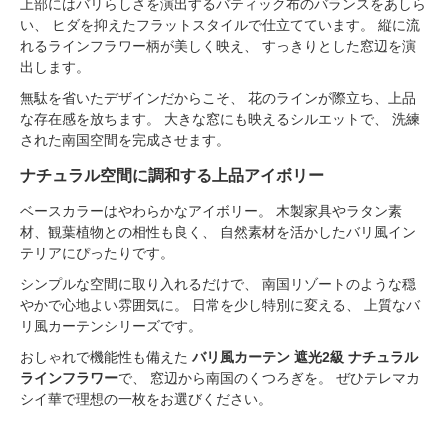
上部にはバリらしさを演出するバティック布のバランスをあしら
い、 ヒダを抑えたフラットスタイルで仕立てています。 縦に流
れるラインフラワー柄が美しく映え、 すっきりとした窓辺を演
出します。
無駄を省いたデザインだからこそ、 花のラインが際立ち、上品
な存在感を放ちます。 大きな窓にも映えるシルエットで、 洗練
された南国空間を完成させます。
ナチュラル空間に調和する上品アイボリー
ベースカラーはやわらかなアイボリー。 木製家具やラタン素
材、観葉植物との相性も良く、 自然素材を活かしたバリ風イン
テリアにぴったりです。
シンプルな空間に取り入れるだけで、 南国リゾートのような穏
やかで心地よい雰囲気に。 日常を少し特別に変える、 上質なバ
リ風カーテンシリーズです。
おしゃれで機能性も備えた
バリ風カーテン 遮光2級 ナチュラル
ラインフラワー
で、 窓辺から南国のくつろぎを。 ぜひテレマカ
シイ華で理想の一枚をお選びください。