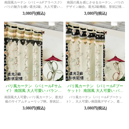
ス付きフラットスタイル 遮光2級
ス付きフラットスタイル 遮光2級
南国風カーテン《パミールFアラベスク》
南国の風を感じさせるカーテン。バリの
アイボリー色 サイアムチューリッ
アイボリー色 サイアムチューリッ
バリの魅力を纏い遮光2級。大人可愛いア
デザイン融合。遮光2級機能。形状記憶加
プ柄
プ柄
イボリー色、サイアムチューリップ柄。
工。華やかなサイアムチューリップ柄。
3,080円(税込)
3,080円(税込)
形状記憶加工で美しい形維持。
バリテイストのインテリアを楽しめる。
バリ風カーテン 《パミールFサム
バリ風カーテン 《パミールFプー
イ》 南国風 大人可愛い バランス
ケット》 南国風 大人可愛い バラ
付きフラットスタイル 遮光2級 ア
ンス付きフラットスタイル 遮光2
南国風大人可愛いバリ風カーテン。遮光2
バリ風カーテン《パミールFプーケッ
イボリー色 サイアムチューリップ
級 アイボリー色 サイアムチューリ
級のサイアムチューリップ柄。形状記憶
ト》。大人可愛い南国風デザイン。遮光2
柄
ップ柄
加工で常に美しい形。インテリアアクセ
級で形状記憶加工。リラックスしながら
3,080円(税込)
3,080円(税込)
ントの必須アイテム。
南国気分を楽しめる。