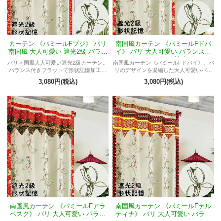
カーテン 《パミールFプジ》 バリ
南国風カーテン 《パミールFドバ
南国風 大人可愛い 遮光2級 バラン
イ》 バリ 大人可愛い バランス付
ス付きフラット アイボリー色 サイ
きフラットスタイル 遮光2級 アイ
バリ南国風大人可愛い遮光2級カーテン。
南国風カーテン《パミールFドバイ》。バ
アムチューリップ柄
ボリー色 サイアムチューリップ柄
バランス付きフラットで形状記憶加工、
リのデザインを凝縮した大人可愛いバラ
サイアムチューリップ柄。
ンス付きフラットスタイル。遮光2級のア
3,080円(税込)
3,080円(税込)
イボリー色サイアムチューリップ柄。華
やかなオリジナルデザインで部屋の雰囲
気が一層高まります。
南国風カーテン 《パミールFアラ
南国風カーテン 《パミールFテル
ベスク》 バリ 大人可愛い バラン
ティナ》 バリ 大人可愛い バラン