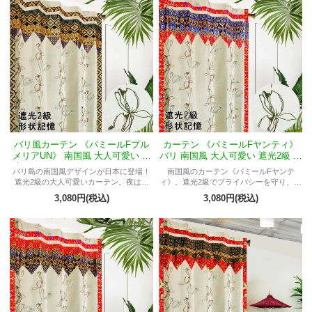
バリ風カーテン 《パミールFプル
カーテン 《パミールFヤンティ》
メリアUN》 南国風 大人可愛い 遮
バリ 南国風 大人可愛い 遮光2級 バ
光2級 バランス付きフラット アイ
ランス付きフラット アイボリー色
バリ島の南国風デザインが日本に登場！
南国風のカーテン《パミールFヤンテ
ボリー色 サイアムチューリップ柄
サイアムチューリップ柄
遮光2級の大人可愛いカーテン。夜は快
ィ》。遮光2級でプライバシーを守り、常
眠、昼は陽光を。間仕切りにもオスス
に美しい形をキープ。バリ島のデザイン
3,080円(税込)
3,080円(税込)
メ。
が特徴。