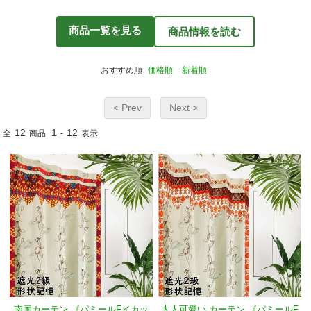
商品一覧を見る
商品情報を読む
おすすめ順
価格順
新着順
< Prev
Next >
12
1
12
全
商品
-
表示
南国カーテン 《パミールFイカッ
大人可愛い カーテン 《パミールF