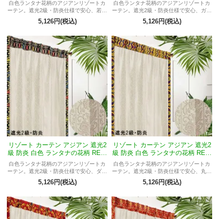
白色ランタナ花柄のアジアンリゾートカ
白色ランタナ花柄のアジアンリゾートカ
ーテン。遮光2級・防炎仕様で安心、若草
ーテン。遮光2級・防炎仕様で安心、ガム
模様プラダバティックが成長・仕事運・
ランボール模様プラダバティックが魔除
5,126円(税込)
5,126円(税込)
金運・心身の癒しをもたらすスピリチュ
け・幸運を招くスピリチュアルデザイ
アルデザイン。
ン。
リゾート カーテン アジアン 遮光2
リゾート カーテン アジアン 遮光2
級 防炎 白色 ランタナの花柄 REW
級 防炎 白色 ランタナの花柄 REW
HエルフTオリオン
HエルフTバチカン
白色ランタナ花柄のアジアンリゾートカ
白色ランタナ花柄のアジアンリゾートカ
ーテン。遮光2級・防炎仕様で安心、ダマ
ーテン。遮光2級・防炎仕様で安心、丸紋
スク模様プラダバティックが自然のエネ
鈴模様プラダバティックが邪気払い・金
5,126円(税込)
5,126円(税込)
ルギーを取り込み前向きな気持ちをもた
運アップを象徴するおしゃれデザイン。
らすスピリチュアルなデザイン。