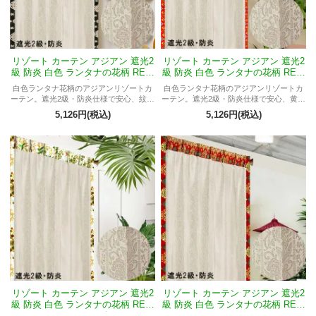
リゾート カーテン アジアン 遮光2
リゾート カーテン アジアン 遮光2
級 防炎 白色 ランタナの花柄 REW
級 防炎 白色 ランタナの花柄 REW
HエルフTプーケット
HエルフTウィディ
白色ランタナ花柄のアジアンリゾートカ
白色ランタナ花柄のアジアンリゾートカ
ーテン。遮光2級・防炎仕様で安心、紋章
ーテン。遮光2級・防炎仕様で安心、黄金
模様プラダバティックが魔除け・繁栄・
色玉簾模様プラダバティックが金運アッ
5,126円(税込)
5,126円(税込)
長寿・幸運・団結を呼び込むスピリチュ
プと財産・豊かさを呼び込むスピリチュ
アルデザイン。
アルデザイン。
リゾート カーテン アジアン 遮光2
リゾート カーテン アジアン 遮光2
級 防炎 白色 ランタナの花柄 REW
級 防炎 白色 ランタナの花柄 REW
HエルフTパダン
HエルフTガムラン