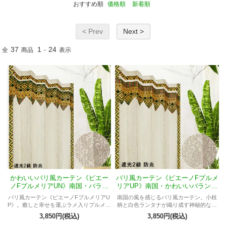
おすすめ順
価格順
新着順
< Prev
Next >
37
1
24
全
商品
-
表示
かわいいバリ風カーテン《ピエー
バリ風カーテン《ピエーノFプルメ
ノFプルメリアUN》南国・バラン
リアUP》南国・かわいいバランス
ス付きフラットスタイル・ラタン
付きフラットスタイル・ラタン
バリ風カーテン《ピエーノFプルメリアU
南国の風を感じるバリ風カーテン。小枝
柄・白色・防炎・遮光２級
柄・白色・防炎・遮光２級
P》。癒しと幸せを運ぶラメ入りプルメリ
柄と白色ランタナが織り成す神秘的なデ
ア模様。遮光2級・防炎対応。バリ明るい
ザイン。遮光性能と防炎性を兼ね備え、
3,850円(税込)
3,850円(税込)
リゾート気分を満喫。
様々な窓にフィット。シンプルでリラッ