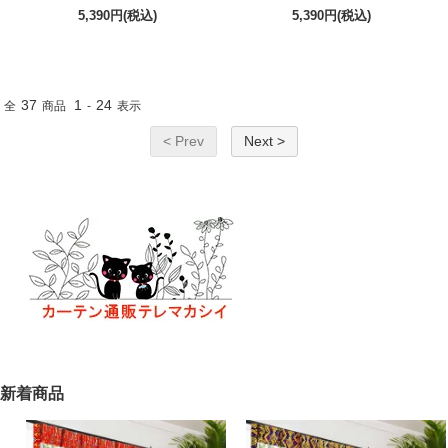
ンタナ柄ドレープ。遮光2級と防炎仕様で
な空間演出。洗練された雰囲気を。
5,390円(税込)
5,390円(税込)
実用性と南国の風合いを両立。モダンな
住空間にも馴染む、素朴で心地よいアジ
アンカーテンです。
37
1
24
全
商品
-
表示
< Prev
Next >
新着商品