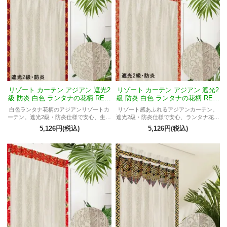
リゾート カーテン アジアン 遮光2
リゾート カーテン アジアン 遮光2
級 防炎 白色 ランタナの花柄 REW
級 防炎 白色 ランタナの花柄 REW
HエルフTイカット
HエルフTチャンティック
白色ランタナ花柄のアジアンリゾートカ
リゾート感あふれるアジアンカーテン。
ーテン。遮光2級・防炎仕様で安心、生命
遮光2級・防炎仕様で安心、ランタナ花柄
の樹模様プラダバティックが自然の循環
と唐草模様プラダバティックが繁栄や長
5,126円(税込)
5,126円(税込)
と生命力を象徴するおしゃれデザイン。
寿を象徴するおしゃれデザイン。