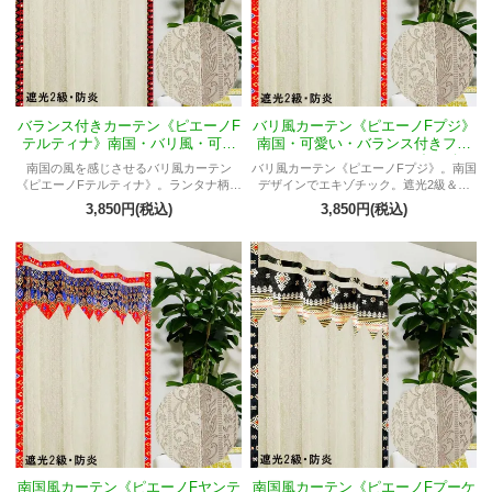
バランス付きカーテン《ピエーノF
バリ風カーテン《ピエーノFプジ》
テルティナ》南国・バリ風・可愛
南国・可愛い・バランス付きフラ
い・フラットスタイル・ランタナ
ットスタイル・ランタナ柄・白
南国の風を感じさせるバリ風カーテン
バリ風カーテン《ピエーノFプジ》。南国
柄・白色・遮光2級・防炎
色・遮光2級・防炎
《ピエーノFテルティナ》。ランタナ柄の
デザインでエキゾチック。遮光2級＆防
白色が妖艶な雰囲気を演出。遮光2級・防
炎。自由に選べるサイズ。リラックス感
3,850円(税込)
3,850円(税込)
炎機能付きで安心。華やかでエレガン
満載。
ト、男女問わずお部屋に上品なアクセン
トを添えます。
南国風カーテン《ピエーノFヤンテ
南国風カーテン《ピエーノFプーケ