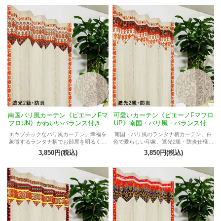
クスできる空間を演出。
南国バリ風カーテン《ピエーノFマ
可愛いカーテン《ピエーノFマフロ
フロUN》かわいいバランス付きフ
UP》南国・バリ風・バランス付き
ラットスタイル・ランタナ柄・白
フラットスタイル・ランタナ柄・
エキゾチックなバリ風カーテン。幸福を
南国・バリ風のランタナ柄カーテン。白
色・遮光2級・防炎
白色・遮光2級・防炎
象徴するランタナ柄でお部屋を明るく演
色で愛らしい印象。遮光2級・防炎仕様。
出。遮光2級・防炎で安心。間仕切りにも
バランス付きで安心。リラックス効果抜
3,850円(税込)
3,850円(税込)
最適。
群。