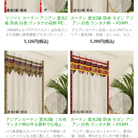
リゾート カーテン アジアン 遮光2
カーテン 遮光2級 防炎 モダン アジ
級 防炎 白色 ランタナの花柄 REW
アン 白色 ランタナ柄 ＜ASWHエ
HエルフTアラベスク
ルフMプルメリア＞
《REWHエルフTアラベスク》は白色ラン
アジアンカーテン白色＜エルフMプルメ
タナ花柄に唐草模様プラダバティックを
リア＞遮光2級・防炎・おしゃれ。エスニ
縁取った防炎・遮光2級リゾートカーテ
ックなテイストを演出。リラックスでき
5,126円(税込)
5,390円(税込)
ン。繁栄や長寿、子孫繁栄を象徴するス
る空間を演出します。
ピリチュアルな意味を持ち、アジアンと
エレガントを融合したおしゃれなデザイ
ンです。
アジアンカーテン 遮光2級 ｜白色
カーテン 遮光2級 防炎 モダン アジ
ランタナ柄が作る素朴で心地よい
アン 白色 ランタナ柄 ＜ASWHエ
部屋ASWHエルフMトレジャー
ルフMテルティナ＞
バリ島直輸入のパープルダイヤ模様バテ
アジアン風エレガントカーテン。遮光2
ィックフリルを上部に配した、白地のラ
級・防炎。華やかなランタナ柄で都会的