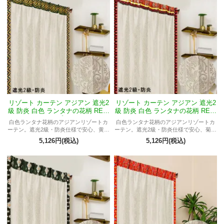
リゾート カーテン アジアン 遮光2
リゾート カーテン アジアン 遮光2
級 防炎 白色 ランタナの花柄 REW
級 防炎 白色 ランタナの花柄 REW
HエルフTプルメリア
HエルフTテルティナ
白色ランタナ花柄のアジアンリゾートカ
白色ランタナ花柄のアジアンリゾートカ
ーテン。遮光2級・防炎仕様で安心、黄色
ーテン。遮光2級・防炎仕様で安心、菊花
プルメリア模様プラダバティックが幸福
模様プラダバティックが不老長寿・無病
5,126円(税込)
5,126円(税込)
感・友情を象徴するスピリチュアルデザ
息災・高貴さを象徴するスピリチュアル
イン。
デザイン。