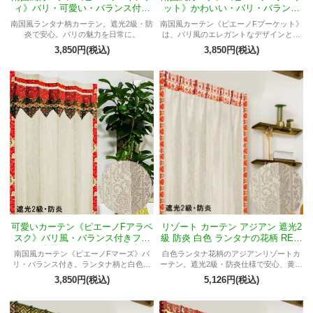
ィ》バリ・可愛い・バランス付き
ット》かわいい・バリ・バランス
フラットスタイル・ランタナ柄・
付きフラットスタイル・ランタナ
南国風ランタナ柄カーテン。遮光2級・防
南国風カーテン《ピエーノFプーケット》
白色・遮光2級・防炎
柄・白色・遮光2級・防炎
炎で安心。バリの魅力を日常に。
は、バリ風のエレガントなデザインと遮
光2級・防炎性能を兼ね備え、リラックス
3,850円(税込)
3,850円(税込)
した空間を演出。男性、女性、間仕切
り、目隠しに幅広く対応。
可愛いカーテン《ピエーノFアラベ
リゾート カーテン アジアン 遮光2
スク》バリ風・バランス付きフラ
級 防炎 白色 ランタナの花柄 REW
ット・南国・ランタナ柄・白色・
HエルフTマフロ
南国風カーテン《ピエーノFマーズ》バ
白色ランタナ花柄のアジアンリゾートカ
遮光2級・防炎
リ・バランス付き。ランタナ柄と白色が
ーテン。遮光2級・防炎仕様で安心、黄色
絶妙なバランスを生み出す遮光2級・防炎
プルメリア模様プラダバティックが開運
3,850円(税込)
5,126円(税込)
仕様。リゾート感溢れる空間演出。
招福・富貴繁栄を象徴するスピリチュア
ルデザイン。