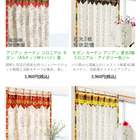
アジアン カーテン コロニアル モ
モダン カーテン アジアン 遮光2級
ダン 《ASナッツMドバイ》遮光2
コロニアル・アイボリー色ジャス
級アイボリー色オリーブ柄
ミン柄《ASチロルMリナ》
調和と安定の意味を持つシェパードチェ
バリ島から直輸入のジャスミン柄遮光2級
ック模様と北欧モチーフが集約。美しい
カーテン。北欧風テイストとアジアンデ
シルエットを末長く保つモダン遮光2級カ
ザインが融合。洗練されたコロニアルイ
3,960円(税込)
3,960円(税込)
ーテン。
ンテリアに。