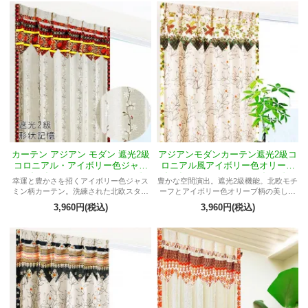
カーテン アジアン モダン 遮光2級
アジアンモダンカーテン遮光2級コ
コロニアル・アイボリー色ジャス
ロニアル風アイボリー色オリーブ
ミン柄《ASチロルMテルティナ》
柄《ASナッツMフィルダウス》
幸運と豊かさを招くアイボリー色ジャス
豊かな空間演出。遮光2級機能。北欧モチ
ミン柄カーテン。洗練された北欧スタイ
ーフとアイボリー色オリーブ柄の美しい
ルで高級感と機能性を兼ね備え、安眠を
コラボレーション。形状記憶素材で美し
3,960円(税込)
3,960円(税込)
サポートします。
いドレープを持続。北欧風インテリアに
マッチし、リラックス空間を演出。理想
的なカーテン。