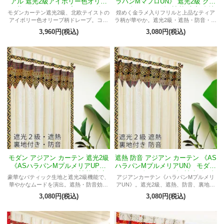
アル 遮光2級アイボリー色オリー
ラパンMマフロUN》 遮光2級 クリ
ブ柄《ASナッツMプーケット》
ーム色 ティアラ柄 遮熱 防音 裏地
モダンカーテン遮光2級、北欧テイストの
煌めく金ラメ入りフリルと上品なティア
付き
アイボリー色オリーブ柄ドレープ。コロ
ラ柄が華やか。遮光2級・遮熱・防音・裏
ニアルテイストでお部屋をモノトーンコ
地付きの優れた機能性。使いやすさも兼
3,960円(税込)
3,080円(税込)
ーデに。女性の部屋からリビングまで幅
ね備えたハイクオリティなモダンカーテ
広く対応。アジアスターフックで取り付
ン。
け簡単。
モダン アジアン カーテン 遮光2級
遮熱 防音 アジアン カーテン 《AS
《ASハラパンMプルメリアUP》
ハラパンMプルメリアUN》 モダン
クリーム色 ティアラ柄 遮熱 防音
クリーム色 ティアラ柄 遮光2級 裏
豪華なバティック生地と遮光2級機能で、
アジアンカーテン《ハラパンMプルメリ
裏地付き
地付き
華やかなムードを演出。遮熱・防音効果
アUN》。遮光2級、遮熱、防音、裏地付
も。ラクチン取り付けで上質な空間を。
き。豪華なティアラ柄とプルメリア模様
3,080円(税込)
3,080円(税込)
が空間に立体感を。