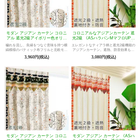
モダン アジアン カーテン コロニ
コロニアルなアジアンカーテン 遮
アル 遮光2級アイボリー色オリー
光2級 《ASハラパンMマフロUP》
ブ柄アジアン《ASナッツMサム
モダン クリーム色 ティアラ柄 遮
穢れを流し、良縁をつなぐ意味を持つ横
エレガントなティアラ柄と遮光2級機能の
イ》
熱 防音 裏地付き
縞模様のバティック布フリルと北欧モチ
アジアンカーテン。遮熱、防音効果も兼
ーフのアイボリー色オリーブ柄ドレープ
ね備え、豪華さと実用性が融合。
3,960円(税込)
3,080円(税込)
がコラボ。モダン遮光2級アジアンカーテ
ン。
モダン アジアン カーテン コロニ
モダン アジアン カーテン 《ASハ