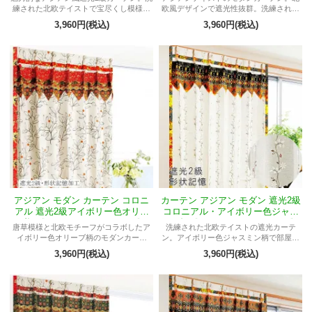
練された北欧テイストで宝尽くし模様と
欧風デザインで遮光性抜群。洗練された
ジャスミン柄が特徴。部屋をスタイリッ
ウェーブと高級感。幻想的なアーバンテ
3,960円(税込)
3,960円(税込)
シュに彩る。
イスト。ジャスミン柄の人気アイボリー
色。
アジアン モダン カーテン コロニ
カーテン アジアン モダン 遮光2級
アル 遮光2級アイボリー色オリー
コロニアル・アイボリー色ジャス
ブ柄《ASナッツMアラベスク》
ミン柄《ASチロルMレスタリィ》
唐草模様と北欧モチーフがコラボしたア
洗練された北欧テイストの遮光カーテ
イボリー色オリーブ柄のモダンカーテ
ン。アイボリー色ジャスミン柄で部屋に
ン。遮光2級で美しいシルエットを長く保
幻想的なアーバンテイスト。高級感漂う
3,960円(税込)
3,960円(税込)
ちます。女性の部屋から男性の部屋、リ
洗練されたデザイン。
ビング、寝室まで幅広い用途に対応。オ
ーダーも可能で、洗濯も簡単。