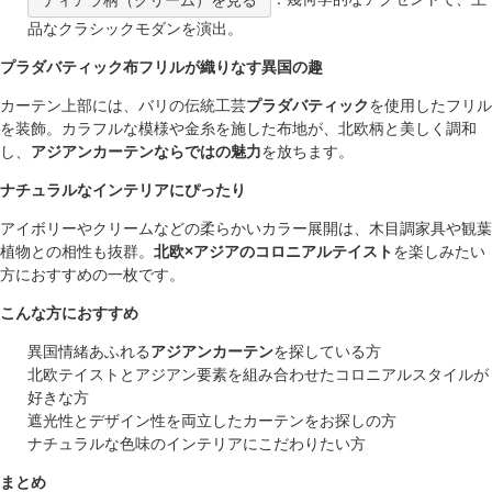
品なクラシックモダンを演出。
プラダバティック布フリルが織りなす異国の趣
カーテン上部には、バリの伝統工芸
プラダバティック
を使用したフリル
を装飾。カラフルな模様や金糸を施した布地が、北欧柄と美しく調和
し、
アジアンカーテンならではの魅力
を放ちます。
ナチュラルなインテリアにぴったり
アイボリーやクリームなどの柔らかいカラー展開は、木目調家具や観葉
植物との相性も抜群。
北欧×アジアのコロニアルテイスト
を楽しみたい
方におすすめの一枚です。
こんな方におすすめ
異国情緒あふれる
アジアンカーテン
を探している方
北欧テイストとアジアン要素を組み合わせたコロニアルスタイルが
好きな方
遮光性とデザイン性を両立したカーテンをお探しの方
ナチュラルな色味のインテリアにこだわりたい方
まとめ