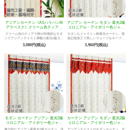
アジアンカーテン《ASハラパンM
アジアン カーテン モダン 遮光2級
アラベスク》クリーム色ティアラ
コロニアル・アイボリー色ジャス
柄、モダン、遮光2級、遮熱、防
ミン柄《ASチロルMプジ》
クリーム色のティアラ柄が特徴的なモダ
モダンなジャスミン柄遮光カーテン。形
音、裏地付き
ンでアジアンテイスト満載の遮光2級カー
状記憶加工で美しいウェーブをキープ。
テン。遮熱や防音、裏地付きで、和と西
北欧ライクな洗練されたデザイン。
3,080円(税込)
3,960円(税込)
洋が融合されたデザインが特徴的。
モダン カーテン アジアン 遮光2級
カーテン アジアン モダン 遮光2級
コロニアル・アイボリー色ジャス
コロニアル・アイボリー色ジャス
ミン柄《ASチロルMヤンティ》
ミン柄《ASチロルMウィディ》
魅力的なアジアン風遮光2級カーテン。洗
アジアンテイストのモダンカーテン。北