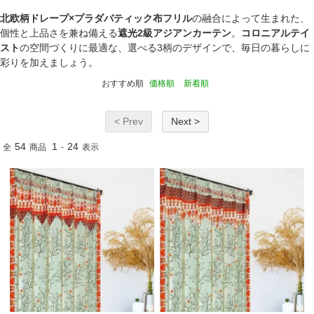
北欧柄ドレープ×プラダバティック布フリル
の融合によって生まれた、
個性と上品さを兼ね備える
遮光2級アジアンカーテン
。
コロニアルテイ
スト
の空間づくりに最適な、選べる3柄のデザインで、毎日の暮らしに
彩りを加えましょう。
おすすめ順
価格順
新着順
< Prev
Next >
54
1
24
全
商品
-
表示