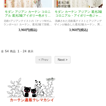
モダン アジアン カーテン コロニ
モダン カーテン アジアン 遮光2級
アル 遮光2級アイボリー色オリー
コロニアル・アイボリー色ジャス
ブ柄《ASナッツMガムランボー
ミン柄《ASチロルMエコ》
北欧×アジアンテイストの《ナッツMガム
洗練された北欧風テイストとアジアンデ
ル》
ランボール》カーテン。遮光2級で安眠＆
ザインが融合した遮光2級カーテン。男女
防犯対策◎洗えるポリエステル100％。
問わずお部屋に合わせて自由なコーディ
3,960円(税込)
3,960円(税込)
ネートが可能。
54
1
24
全
商品
-
表示
< Prev
Next >