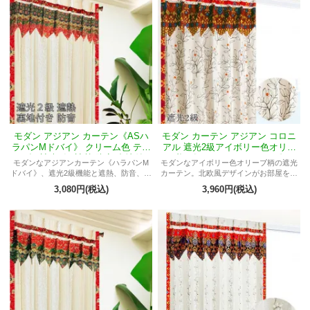
モダン アジアン カーテン《ASハ
モダン カーテン アジアン コロニ
ラパンMドバイ》 クリーム色 ティ
アル 遮光2級アイボリー色オリー
アラ柄 遮光2級 遮熱 防音 裏地付き
ブ柄《ASナッツMイカット》
モダンなアジアンカーテン《ハラパンM
モダンなアイボリー色オリーブ柄の遮光
ドバイ》、遮光2級機能と遮熱、防音、裏
カーテン。北欧風デザインがお部屋を彩
地付き。バリ島から直輸入したバティッ
り、形状記憶加工でシルエット美しい。
3,080円(税込)
3,960円(税込)
ク製フリルが上品な雰囲気を演出。豪華
注目のアジアンカーテン。
かつ実用的、快適な空間を提供。