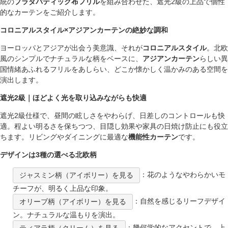
統の
プラダバティック布フリル
を組み合わせた、遮光2級の上品で個性
的なカーテンをご紹介します。
コロニアルスタイル×アジアンカーテンの絶妙な調和
ヨーロッパとアジアが出会う美意識、それが
コロニアルスタイル
。北欧
風のシンプルでナチュラルな柄をベースに、
アジアンカーテン
らしい異
国情緒あふれるフリルをあしらい、どこか懐かしく温かみのある空間を
演出します。
遮光2級｜ほどよく光を取り込みながらも快適
遮光2級仕様で、昼間の眩しさをやわらげ、日差しのコントロールも快
適。程よい明るさを保ちつつ、目隠し効果や家具の日焼け防止にも役立
ちます。リビングやダイニングに最適な
機能性カーテン
です。
デザインは3種の選べる北欧柄
：花のようなやわらかいモ
ジャスミン柄（アイボリー）を見る
チーフが、明るく上品な印象。
：自然を感じるリーフデザイ
オリーブ柄（アイボリー）を見る
ン。ナチュラルな温もりを演出。
：幾何学的なアクセントで、上
ティアラ柄（クリーム）を見る