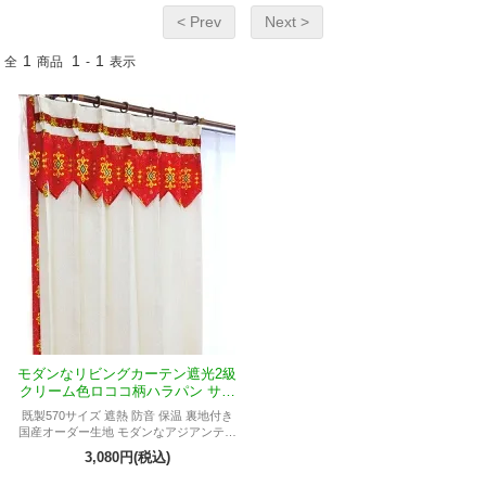
< Prev
Next >
1
1
1
全
商品
-
表示
モダンなリビングカーテン遮光2級
クリーム色ロココ柄ハラパン サク
セス
既製570サイズ 遮熱 防音 保温 裏地付き
国産オーダー生地 モダンなアジアンテイ
ストのリビング用 上フリル
3,080円(税込)