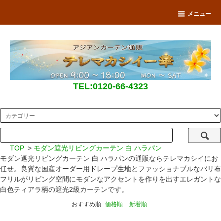
メニュー
TEL:0120-66-4323
TOP
>
モダン遮光リビングカーテン 白 ハラパン
モダン遮光リビングカーテン 白 ハラパンの通販ならテレマカシイにお
任せ。良質な国産オーダー用ドレープ生地とファッショナブルなバリ布
フリルがリビング空間にモダンなアクセントを作りを出すエレガントな
白色ティアラ柄の遮光2級カーテンです。
おすすめ順
価格順
新着順