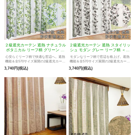
２級遮光カーテン 遮熱 ナチュラル
２級遮光カーテン 遮熱 スタイリッ
ボタニカル リーフ柄 グリーン ＜
シュ モダン グレー リーフ柄 ＜リ
リフティ＞
フティ＞
心安らぐリーフ柄で快適な窓辺へ。遮熱
モダンなリーフ柄で窓辺を格上げ。遮熱
機能＆全570サイズ展開の2級遮光カーテ
機能＆全570サイズ展開の2級遮光カーテ
ン。
ン。
3,740円(税込)
3,740円(税込)