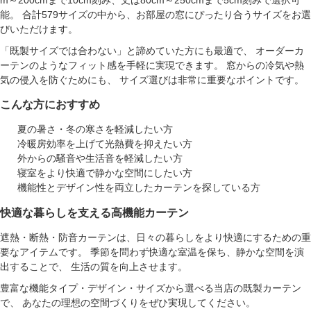
能。 合計579サイズの中から、お部屋の窓にぴったり合うサイズをお選
びいただけます。
「既製サイズでは合わない」と諦めていた方にも最適で、 オーダーカ
ーテンのようなフィット感を手軽に実現できます。 窓からの冷気や熱
気の侵入を防ぐためにも、 サイズ選びは非常に重要なポイントです。
こんな方におすすめ
夏の暑さ・冬の寒さを軽減したい方
冷暖房効率を上げて光熱費を抑えたい方
外からの騒音や生活音を軽減したい方
寝室をより快適で静かな空間にしたい方
機能性とデザイン性を両立したカーテンを探している方
快適な暮らしを支える高機能カーテン
遮熱・断熱・防音カーテンは、日々の暮らしをより快適にするための重
要なアイテムです。 季節を問わず快適な室温を保ち、静かな空間を演
出することで、 生活の質を向上させます。
豊富な機能タイプ・デザイン・サイズから選べる当店の既製カーテン
で、 あなたの理想の空間づくりをぜひ実現してください。