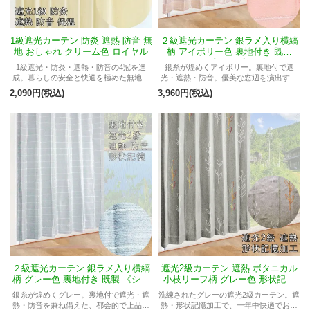
1級遮光カーテン 防炎 遮熱 防音 無
２級遮光カーテン 銀ラメ入り横縞
地 おしゃれ クリーム色 ロイヤル
柄 アイボリー色 裏地付き 既製
《シーン》
1級遮光・防炎・遮熱・防音の4冠を達
銀糸が煌めくアイボリー。裏地付で遮
成。暮らしの安全と快適を極めた無地カ
光・遮熱・防音。優美な窓辺を演出する
ーテン。
機能性カーテン。
2,090円(税込)
3,960円(税込)
２級遮光カーテン 銀ラメ入り横縞
遮光2級カーテン 遮熱 ボタニカル
柄 グレー色 裏地付き 既製 《シー
小枝リーフ柄 グレー色 形状記憶
ン》
オークリー
銀糸が煌めくグレー。裏地付で遮光・遮
洗練されたグレーの遮光2級カーテン。遮
熱・防音を兼ね備えた、都会的で上品な
熱・形状記憶加工で、一年中快適でおし