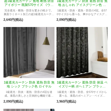
超1級遮光カーテン 無地 断熱 防音
1級遮光カーテン 防炎 遮熱 防音 無
アイボリー 既製570サイズ 《ウル
地 おしゃれ アイスグリーン色 ロ
トラライト》
イヤル
完全遮光・断熱・防音を驚きの軽さで。
1級遮光・防炎・遮熱・防音の4冠。全57
裏面ラミネート加工の超1級遮光カーテン
0サイズから選べる、爽やかなアイスグリ
「ウルトラライト」。
ーンの高機能カーテン。
2,640円(税込)
2,090円(税込)
1級遮光カーテン 防炎 遮熱 防音 無
1級遮光カーテン 遮熱 防音 保温 ペ
地 シック ブラック色 ロイヤル
イズリー柄 ボヘミアン ブラック
＜カシミール＞
1級遮光・防炎・遮熱・防音の4冠を達
1級遮光・遮熱・防音。全570サイズから
成。漆黒の美しさと圧倒的な機能で暮ら
選べる、漆黒のボヘミアン・ペイズリ
しを守る。
ー。
2,090円(税込)
3,960円(税込)