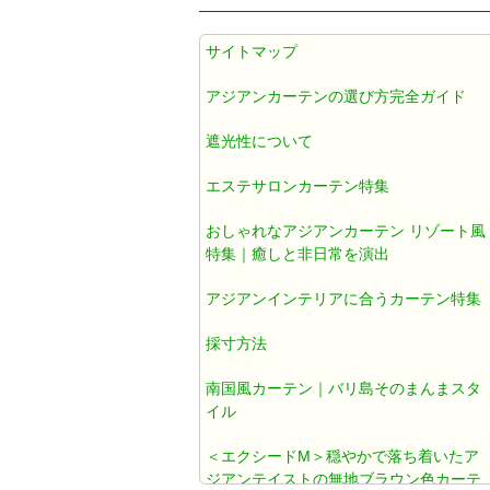
アジアン カーテン 遮光1級 防炎 遮
サイトマップ
熱 防音 無地 ブラウン色 《エクシ
ードM》
アジアンカーテンの選び方完全ガイド
遮光性について
アジアンカーテン遮光1級ブラウン
色ダマスク柄《ジャカルタM》
エステサロンカーテン特集
おしゃれなアジアンカーテン リゾート風
アジアン カーテン おしゃれ 遮光1
特集｜癒しと非日常を演出
級 ブラウン ダマスク 《ジャカルタ
アジアンインテリアに合うカーテン特集
T》
採寸方法
既製カーテン おしゃれ
南国風カーテン｜バリ島そのまんまスタ
イル
北欧風カーテン おしゃれ
＜エクシードM＞穏やかで落ち着いたア
ジアンテイストの無地ブラウン色カーテ