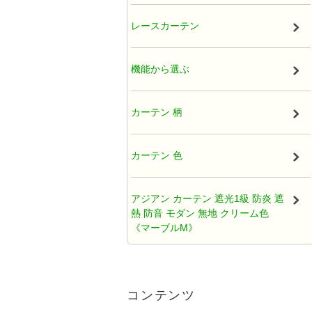
厚地カーテン（ドレープ）
レースカーテン
既製カーテン
機能から選ぶ
タッセル
カーテン 柄
オーガンジー アジアンカーテン
カーテン 色
天蓋レースカーテン
アジアン カーテン 遮光1級 防炎 遮
熱 防音 モダン 無地 クリーム色
ひだ無しフラットカーテン
《マーブルM》
カフェカーテン アジアン
アジアンカーテン遮光2級クリーム
色ロココ風ティアラ柄《ハラパン
コンテンツ
M》
クッションカバー アジアン