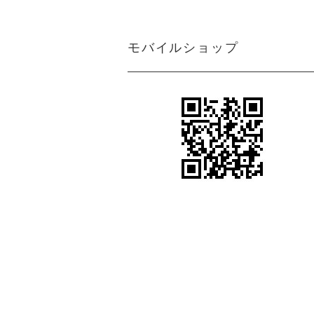
ン
アジアン カーテン 遮光1級 防炎 モ
ダン クリーム マーブル
＜マーブルM＞アジアンインテリアの魅
モバイルショップ
力を引き出すクリーム色カーテン
アジアン カーテン 防炎 遮光1級 モ
アジアンテイストカーテン＜ジャカルタ
ダン 無地 ブラウン色 エクシード
M＞ロココ調ダマスク柄がエキゾチック
さと異国情緒をプラス
アジアン カーテン 遮光1級 モダン
シンプルながらも都会的で洗練されたア
ブラウン色 ストライプ柄 《ライ
ジアンインテリアを引き出すカーテン＜
ン》
ライトM＞グレー
アジアン風カーテン遮光１級＜ラインM
アジアン カーテン 遮光1級 モダン
＞スタイリッシュなブラウン色ストライ
ブラウン色 ロココ風 ダマスク柄
プ柄
《ジャカルタ》
ボヘミアンスタイルやヴィンテージ風の
アジアンカーテン遮光２級ベージュ色ボ
エステサロン カーテン
ーダー柄 《シーンM》
女性らしい柔らかさや優雅さをプラスす