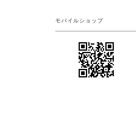
ン
アジアン カーテン 遮光1級 防炎 モ
ダン クリーム マーブル
＜マーブルM＞アジアンインテリアの魅
モバイルショップ
力を引き出すクリーム色カーテン
アジアン カーテン 防炎 遮光1級 モ
アジアンテイストカーテン＜ジャカルタ
ダン 無地 ブラウン色 エクシード
M＞ロココ調ダマスク柄がエキゾチック
さと異国情緒をプラス
アジアン カーテン 遮光1級 モダン
シンプルながらも都会的で洗練されたア
ブラウン色 ストライプ柄 《ライ
ジアンインテリアを引き出すカーテン＜
ン》
ライトM＞グレー
アジアン風カーテン遮光１級＜ラインM
アジアン カーテン 遮光1級 モダン
＞スタイリッシュなブラウン色ストライ
ブラウン色 ロココ風 ダマスク柄
プ柄
《ジャカルタ》
ボヘミアンスタイルやヴィンテージ風の
アジアンカーテン遮光２級ベージュ色ボ
エステサロン カーテン
ーダー柄 《シーンM》
女性らしい柔らかさや優雅さをプラスす