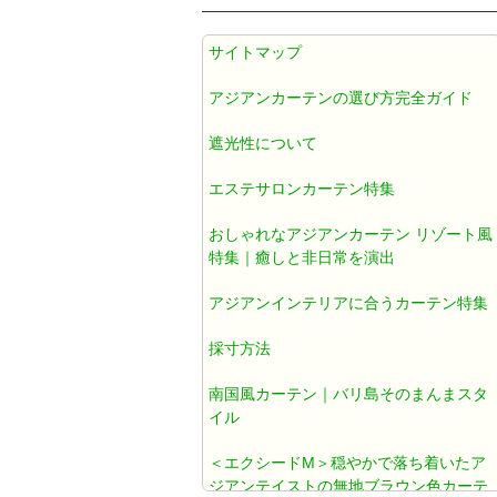
アジアン カーテン 遮光1級 防炎 遮
サイトマップ
熱 防音 無地 ブラウン色 《エクシ
ードM》
アジアンカーテンの選び方完全ガイド
遮光性について
アジアンカーテン遮光1級ブラウン
色ダマスク柄《ジャカルタM》
エステサロンカーテン特集
おしゃれなアジアンカーテン リゾート風
アジアン カーテン おしゃれ 遮光1
特集｜癒しと非日常を演出
級 ブラウン ダマスク 《ジャカルタ
アジアンインテリアに合うカーテン特集
T》
採寸方法
既製カーテン おしゃれ
南国風カーテン｜バリ島そのまんまスタ
イル
北欧風カーテン おしゃれ
＜エクシードM＞穏やかで落ち着いたア
ジアンテイストの無地ブラウン色カーテ