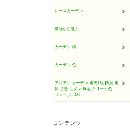
厚地カーテン（ドレープ）
レースカーテン
既製カーテン
機能から選ぶ
タッセル
カーテン 柄
オーガンジー アジアンカーテン
カーテン 色
天蓋レースカーテン
アジアン カーテン 遮光1級 防炎 遮
熱 防音 モダン 無地 クリーム色
ひだ無しフラットカーテン
《マーブルM》
カフェカーテン アジアン
アジアンカーテン遮光2級クリーム
色ロココ風ティアラ柄《ハラパン
コンテンツ
M》
クッションカバー アジアン