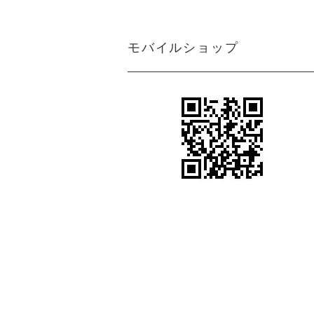
ン
アジアン カーテン 遮光1級 防炎 モ
ダン クリーム マーブル
＜マーブルM＞アジアンインテリアの魅
モバイルショップ
力を引き出すクリーム色カーテン
アジアン カーテン 防炎 遮光1級 モ
アジアンテイストカーテン＜ジャカルタ
ダン 無地 ブラウン色 エクシード
M＞ロココ調ダマスク柄がエキゾチック
さと異国情緒をプラス
アジアン カーテン 遮光1級 モダン
シンプルながらも都会的で洗練されたア
ブラウン色 ストライプ柄 《ライ
ジアンインテリアを引き出すカーテン＜
ン》
ライトM＞グレー
アジアン風カーテン遮光１級＜ラインM
アジアン カーテン 遮光1級 モダン
＞スタイリッシュなブラウン色ストライ
ブラウン色 ロココ風 ダマスク柄
プ柄
《ジャカルタ》
ボヘミアンスタイルやヴィンテージ風の
アジアンカーテン遮光２級ベージュ色ボ
エステサロン カーテン
ーダー柄 《シーンM》
女性らしい柔らかさや優雅さをプラスす