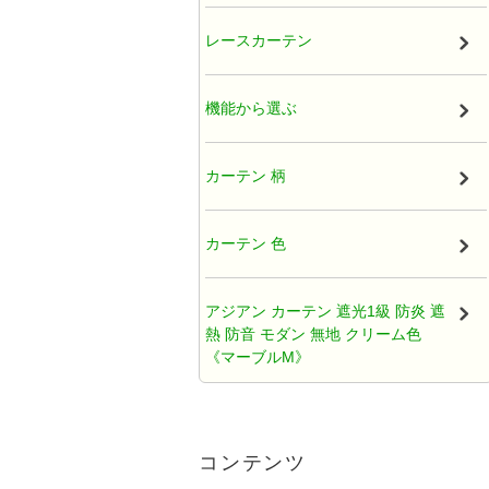
厚地カーテン（ドレープ）
レースカーテン
既製カーテン
機能から選ぶ
タッセル
カーテン 柄
オーガンジー アジアンカーテン
カーテン 色
天蓋レースカーテン
アジアン カーテン 遮光1級 防炎 遮
熱 防音 モダン 無地 クリーム色
ひだ無しフラットカーテン
《マーブルM》
カフェカーテン アジアン
アジアンカーテン遮光2級クリーム
色ロココ風ティアラ柄《ハラパン
コンテンツ
M》
クッションカバー アジアン