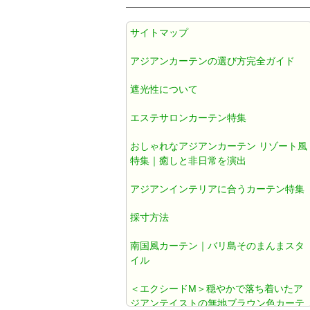
アジアン カーテン 遮光1級 防炎 遮
サイトマップ
熱 防音 無地 ブラウン色 《エクシ
ードM》
アジアンカーテンの選び方完全ガイド
遮光性について
アジアンカーテン遮光1級ブラウン
色ダマスク柄《ジャカルタM》
エステサロンカーテン特集
おしゃれなアジアンカーテン リゾート風
アジアン カーテン おしゃれ 遮光1
特集｜癒しと非日常を演出
級 ブラウン ダマスク 《ジャカルタ
アジアンインテリアに合うカーテン特集
T》
採寸方法
既製カーテン おしゃれ
南国風カーテン｜バリ島そのまんまスタ
イル
北欧風カーテン おしゃれ
＜エクシードM＞穏やかで落ち着いたア
ジアンテイストの無地ブラウン色カーテ