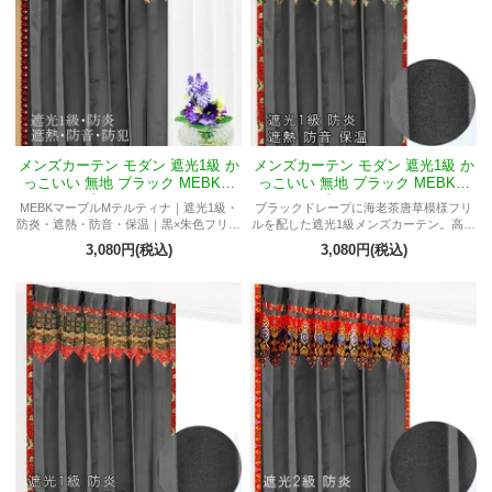
メンズカーテン モダン 遮光1級 か
メンズカーテン モダン 遮光1級 か
っこいい 無地 ブラック MEBKマ
っこいい 無地 ブラック MEBKマ
ーブルMテルティナ
ーブルMアラベスク
MEBKマーブルMテルティナ｜遮光1級・
ブラックドレープに海老茶唐草模様フリ
防炎・遮熱・防音・保温｜黒×朱色フリル
ルを配した遮光1級メンズカーテン。高機
のミニマルで高級感のあるメンズカーテ
能でかっこいい男部屋を演出。
3,080円(税込)
3,080円(税込)
ン