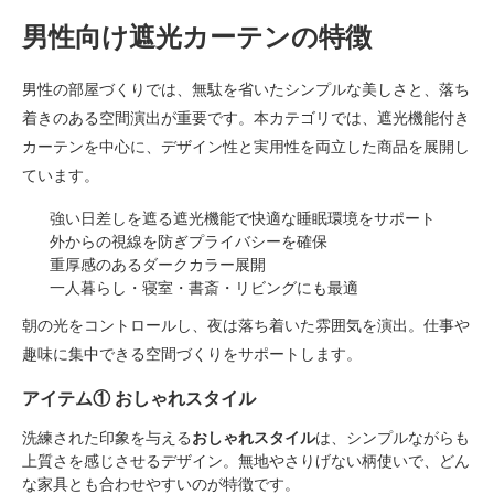
男性向け遮光カーテンの特徴
男性の部屋づくりでは、無駄を省いたシンプルな美しさと、落ち
着きのある空間演出が重要です。本カテゴリでは、遮光機能付き
カーテンを中心に、デザイン性と実用性を両立した商品を展開し
ています。
強い日差しを遮る遮光機能で快適な睡眠環境をサポート
外からの視線を防ぎプライバシーを確保
重厚感のあるダークカラー展開
一人暮らし・寝室・書斎・リビングにも最適
朝の光をコントロールし、夜は落ち着いた雰囲気を演出。仕事や
趣味に集中できる空間づくりをサポートします。
アイテム① おしゃれスタイル
洗練された印象を与える
おしゃれスタイル
は、シンプルながらも
上質さを感じさせるデザイン。無地やさりげない柄使いで、どん
な家具とも合わせやすいのが特徴です。