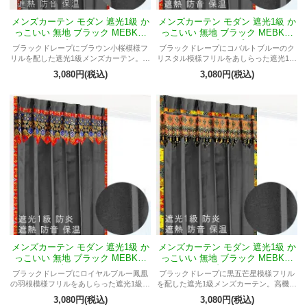
メンズカーテン モダン 遮光1級 か
メンズカーテン モダン 遮光1級 か
っこいい 無地 ブラック MEBKマ
っこいい 無地 ブラック MEBKマ
ーブルMドバイ
ーブルMプジ
ブラックドレープにブラウン小桜模様フ
ブラックドレープにコバルトブルーのク
リルを配した遮光1級メンズカーテン。高
リスタル模様フリルをあしらった遮光1級
機能でかっこいい男部屋を演出。
メンズカーテン。高機能でかっこいい男
3,080円(税込)
3,080円(税込)
部屋に最適。
メンズカーテン モダン 遮光1級 か
メンズカーテン モダン 遮光1級 か
っこいい 無地 ブラック MEBKマ
っこいい 無地 ブラック MEBKマ
ーブルMヤンティ
ーブルMリナ
ブラックドレープにロイヤルブルー鳳凰
ブラックドレープに黒五芒星模様フリル
の羽根模様フリルをあしらった遮光1級メ
を配した遮光1級メンズカーテン。高機能
ンズカーテン。高機能でかっこいい男部
でかっこいい男部屋に最適。
3,080円(税込)
3,080円(税込)
屋に最適。