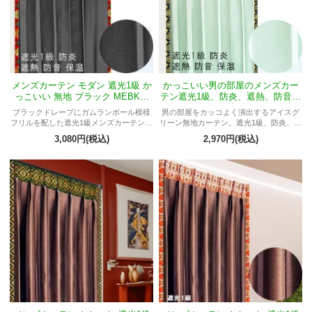
メンズカーテン モダン 遮光1級 か
かっこいい男の部屋のメンズカー
っこいい 無地 ブラック MEBKマ
テン遮光1級、防炎、遮熱、防音ア
ーブルMガムラン
イスグリーン無地《エクシードM
ブラックドレープにガムランボール模様
男の部屋をカッコよく演出するアイスグ
ジュエル》
フリルを配した遮光1級メンズカーテン。
リーン無地カーテン。遮光1級、防炎、遮
高機能でかっこいい大人の男部屋に最
熱、防音機能。鮮やかな明るさで部屋を
3,080円(税込)
2,970円(税込)
適。
アジアンテイストに彩り、安心して使用
可能な一枚。