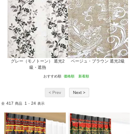
グレー（モノトーン）
遮光2
ベージュ・ブラウン
遮光2級
級・遮熱
おすすめ順
価格順
新着順
< Prev
Next >
417
1
24
全
商品
-
表示