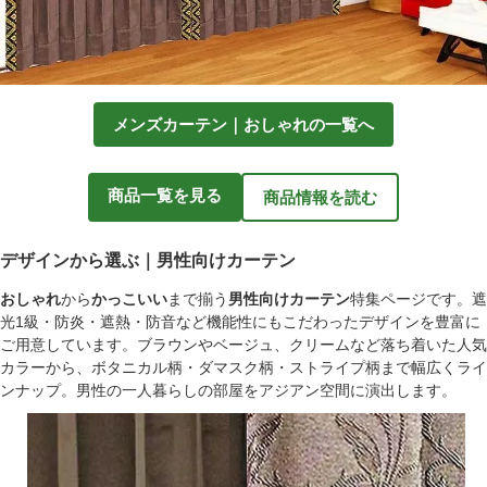
メンズカーテン｜おしゃれの一覧へ
商品一覧を見る
商品情報を読む
デザインから選ぶ｜男性向けカーテン
おしゃれ
から
かっこいい
まで揃う
男性向けカーテン
特集ページです。遮
光1級・防炎・遮熱・防音など機能性にもこだわったデザインを豊富に
ご用意しています。ブラウンやベージュ、クリームなど落ち着いた人気
カラーから、ボタニカル柄・ダマスク柄・ストライプ柄まで幅広くライ
ンナップ。男性の一人暮らしの部屋をアジアン空間に演出します。