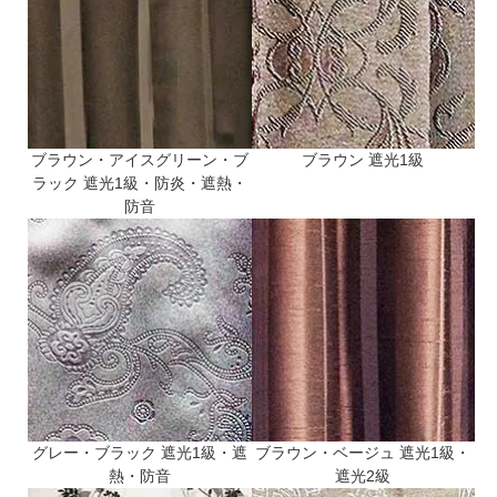
ブラウン・アイスグリーン・ブ
ブラウン
遮光1級
ラック
遮光1級・防炎・遮熱・
防音
グレー・ブラック
遮光1級・遮
ブラウン・ベージュ
遮光1級・
熱・防音
遮光2級