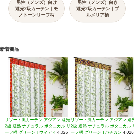
男性（メンズ）向け
男性（メンズ）向き
遮光2級カーテン｜モ
遮光2級カーテン｜プ
ノトーンリーフ柄
ルメリア柄
新着商品
リゾート風カーテン アジアン 遮光
リゾート風カーテン アジアン 遮
2級 遮熱 ナチュラル ボタニカル リ
2級 遮熱 ナチュラル ボタニカル 
ーフ柄 グリーン Tウィディ
4,026
ーフ柄 グリーン Tバチカン
4,026