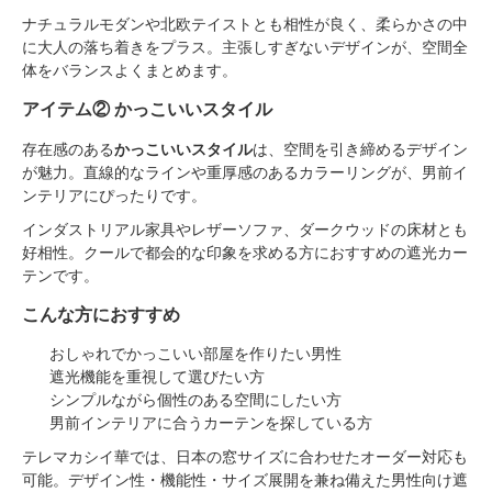
ナチュラルモダンや北欧テイストとも相性が良く、柔らかさの中
に大人の落ち着きをプラス。主張しすぎないデザインが、空間全
体をバランスよくまとめます。
アイテム② かっこいいスタイル
存在感のある
かっこいいスタイル
は、空間を引き締めるデザイン
が魅力。直線的なラインや重厚感のあるカラーリングが、男前イ
ンテリアにぴったりです。
インダストリアル家具やレザーソファ、ダークウッドの床材とも
好相性。クールで都会的な印象を求める方におすすめの遮光カー
テンです。
こんな方におすすめ
おしゃれでかっこいい部屋を作りたい男性
遮光機能を重視して選びたい方
シンプルながら個性のある空間にしたい方
男前インテリアに合うカーテンを探している方
テレマカシイ華では、日本の窓サイズに合わせたオーダー対応も
可能。デザイン性・機能性・サイズ展開を兼ね備えた男性向け遮