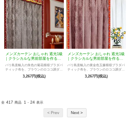
メンズカーテン おしゃれ 遮光1級
メンズカーテン おしゃれ 遮光1級
｜クラシカルな男前部屋を作るME
｜クラシカルな男前部屋を作るME
BRジャカルタTテルティナ
BRジャカルタTウィディ
バリ島直輸入の朱色の菊花模様プラダバ
バリ島直輸入の黄金色玉簾模様プラダバ
ティック布を、ブラウンのロココ調ダマ
ティック布を、ブラウンのロココ調ダマ
スク柄ジャガードで縁取った遮光1級カー
スク柄ジャガードで縁取った遮光1級カー
3,267円(税込)
3,267円(税込)
テン。華やかで重厚な男前インテリアに
テン。上品で華やかな男前インテリアに
最適。
最適。
417
1
24
全
商品
-
表示
< Prev
Next >