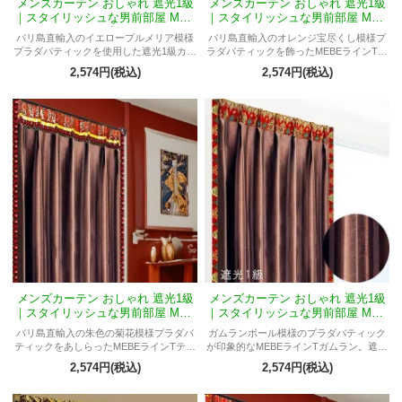
メンズカーテン おしゃれ 遮光1級
メンズカーテン おしゃれ 遮光1級
｜スタイリッシュな男前部屋 MEB
｜スタイリッシュな男前部屋 MEB
RラインTプルメリア
RラインTマフロ
バリ島直輸入のイエロープルメリア模様
バリ島直輸入のオレンジ宝尽くし模様プ
プラダバティックを使用した遮光1級カー
ラダバティックを飾ったMEBEラインTマ
テン。おしゃれでスタイリッシュな男前
フロ。遮光1級の高機能で、上質かつおし
2,574円(税込)
2,574円(税込)
インテリアを明るく格上げします。
ゃれな男前インテリアを演出します。
メンズカーテン おしゃれ 遮光1級
メンズカーテン おしゃれ 遮光1級
｜スタイリッシュな男前部屋 MEB
｜スタイリッシュな男前部屋 MEB
RラインTテルティナ
RラインTメラ
バリ島直輸入の朱色の菊花模様プラダバ
ガムランボール模様のプラダバティック
ティックをあしらったMEBEラインTテル
が印象的なMEBEラインTガムラン。遮光
ティナ。遮光1級で機能性も高く、上品で
1級の高機能で、バリ島の静寂と調和を感
2,574円(税込)
2,574円(税込)
スタイリッシュな男前空間を演出しま
じるスタイリッシュな男前インテリアを
す。
演出します。