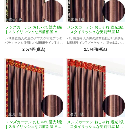
メンズカーテン おしゃれ 遮光1級
メンズカーテン おしゃれ 遮光1級
｜スタイリッシュな男前部屋 MEB
｜スタイリッシュな男前部屋 MEB
RラインTオリオン
RラインTプーケット
バリ島直輸入の黒のダマスク模様プラダ
バリ島直輸入の黒の紋章模様が印象的な
バティックを使用したMEBEラインTオリ
MEBEラインTプーケット。遮光1級の高
オン。遮光1級の高機能と重厚感あるブラ
機能で、スタイリッシュな男前部屋に重
2,574円(税込)
2,574円(税込)
ウンストライプが織りなす、スタイリッ
厚感と洗練をもたらすおしゃれなメンズ
シュで上質な男前インテリア。
カーテンです。
メンズカーテン おしゃれ 遮光1級
メンズカーテン おしゃれ 遮光1級
｜スタイリッシュな男前部屋 MEB
｜スタイリッシュな男前部屋 MEB