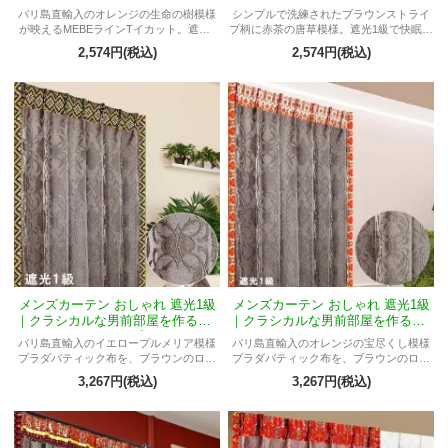
RラインTイカット
RラインTアラベスク
バリ島直輸入のオレンジの生命の樹模様
シンプルで洗練されたブラウンストライ
が映えるMEBEラインTイカット。遮光1
プ柄に赤茶の唐草模様。遮光1級で快眠と
級の高機能で、スタイリッシュな男前空
プライバシー保護をサポート。男の空間
2,574円(税込)
2,574円(税込)
間をあたたかく彩るおしゃれなメンズカ
をアジアンテイストで彩る。
ーテンです。
メンズカーテン おしゃれ 遮光1級
メンズカーテン おしゃれ 遮光1級
｜クラシカルな男前部屋を作るME
｜クラシカルな男前部屋を作るME
BRジャカルタTプルメリア
BRジャカルタTマフロ
バリ島直輸入のイエロープルメリア模様
バリ島直輸入のオレンジの宝尽くし模様
プラダバティック布を、ブラウンのロコ
プラダバティック布を、ブラウンのロコ
コ調ジャガードで縁取った遮光1級カーテ
コ調ジャガードで縁取った遮光1級カーテ
3,267円(税込)
3,267円(税込)
ン。明るく上品な男前インテリアを演出
ン。華やかで縁起の良い男前インテリア
します。
を演出します。