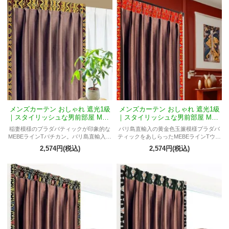
メンズカーテン おしゃれ 遮光1級
メンズカーテン おしゃれ 遮光1級
｜スタイリッシュな男前部屋 MEB
｜スタイリッシュな男前部屋 MEB
RラインTバチカン
RラインTウィディ
稲妻模様のプラダバティックが印象的な
バリ島直輸入の黄金色玉簾模様プラダバ
MEBEラインTバチカン。バリ島直輸入の
ティックをあしらったMEBEラインTウィ
エネルギッシュなデザインと遮光1級の機
ディ。遮光1級の高機能で、ブラウンスト
2,574円(税込)
2,574円(税込)
能で、スタイリッシュな男前空間を演出
ライプが映える上質な男前インテリアを
します。
演出します。