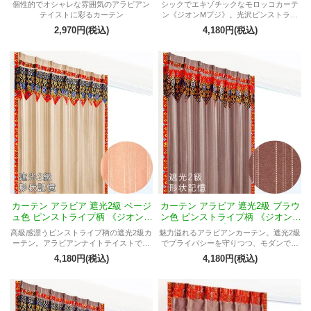
個性的でオシャレな雰囲気のアラビアン
シックでエキゾチックなモロッコカーテ
テイストに彩るカーテン
ン《ジオンMプジ》。光沢ピンストライ
プ柄遮光2級。フェズ王宮をイメージした
2,970円(税込)
4,180円(税込)
デザイン。高品質・形状記憶加工で長持
ち。リビングや寝室で活躍。
カーテン アラビア 遮光2級 ベージ
カーテン アラビア 遮光2級 ブラウ
ュ色 ピンストライプ柄 《ジオンM
ン色 ピンストライプ柄 《ジオンM
ヤンティ》
プジ》
高級感漂うピンストライプ柄の遮光2級カ
魅力溢れるアラビアンカーテン。遮光2級
ーテン。アラビアンナイトテイストでリ
でプライバシーを守りつつ、モダンでエ
ラックスタイムをサポート。形状記憶加
レガントなデザインがお部屋を彩りま
4,180円(税込)
4,180円(税込)
工で美しいフォルムを維持。特別な空間
す。豪華なピンストライプ柄と金ラメ入
を演出。
りのディテールが目を引き、形状記憶機
能も備えています。洗濯も可能でメンテ
ナンスも簡単。アラビアンナイトの雰囲
気を演出し、お部屋を一段上の空間に仕