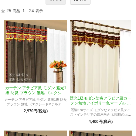
25
1
24
全
商品
-
表示
カーテン アラビア風 モダン 遮光1
級 防炎 ブラウン 無地 《エクシー
ドMテルティナ》
遮光1級モダン防炎アラビア風カー
カーテン アラビア風 モダン 遮光1級 防炎
テン無地アイボリー色マーブル テ
ブラウン 無地 《エクシードMテルティ
ルティナ
ナ》 リビング 寝室 一人暮らしの部屋 男
既製570サイズ モダンなアラビア風テイ
2,970円(税込)
性 防犯 プライベート空間 書斎 アジアン
ストインテリアの部屋向き 太陽柄の上フ
バリ エキゾチック クウェート ドバイ ア
リル付き 遮熱 防音 保温
4,400円(税込)
ラブ モナコ サウジアラビア エジプト モ
ロッコ ラグジュアリー 高級 異国情緒