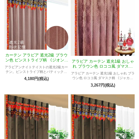
上げます。
カーテン アラビア 遮光2級 ブラウ
ン色 ピンストライプ柄 《ジオンM
アラビア カーテン 遮光1級 おしゃ
ヤンティ》
れ ブラウン色 ロココ風 ダマスク
アラビアンナイトテイストの遮光2級カー
柄 《ジャカルタTウィディ》
テン。ピンストライプ柄とバティック布
アラビア カーテン 遮光1級 おしゃれ ブラ
フリルが斬新。ブラウン色で落ち着いた
ウン色 ロココ風 ダマスク柄 《ジャカル
4,180円(税込)
雰囲気。形状記憶に優れ、プライバシー
タTウィディ》 インテリア アラビアンナ
3,267円(税込)
保護も抜群。個性的なデザインでお部屋
イト アラビアン リビング 寝室 部屋 男性
を彩る。
オーダーOK