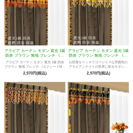
アラビア カーテン モダン 遮光 1級
アラビア カーテン モダン 遮光 1級
防炎 ブラウン 無地 フレンチ 《エ
防炎 ブラウン 無地 フレンチ 《エ
クシードMジンバラン》
クシードMエーゲ》
アラビア カーテン モダン 遮光 1級 防炎
お部屋をリッチでゴージャスな雰囲気の
ブラウン 無地 フレンチ 《エクシードMジ
アラビアンナイトの世界に彩るモダンな
ンバラン》 アラビアン ナイト アラジン
アラビアカーテン
2,970円(税込)
2,970円(税込)
妖艶 セクシー 男性 女性 大人 部屋 一人暮
らし オーダーOK