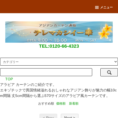
メニュー
TEL:0120-66-4323
TOP
アラビア カーテンのご紹介です。
エキゾチックで異国情緒溢れるおしゃれなアジアン飾りが魅力の幅10c
m間隔 丈5cm間隔から選ぶ570サイズのアラビア風カーテンです。
おすすめ順
価格順
新着順
< Prev
Next >