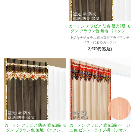
カーテン アラビア 防炎 遮光1級 モ
ダン ブラウン色 無地 《エクシー
ドMフィルダウス》
上品なナチュラル感の有るアラビアンテ
イストに彩るカーテン
2,970円(税込)
カーテン アラビア 防炎 遮光1級 モ
カーテン アラビア 遮光2級 ベージ
ダン ブラウン色 無地 《エクシー
ュ色 ピンストライプ柄 《ジオンM
ドMラサーニャ》
プジ》