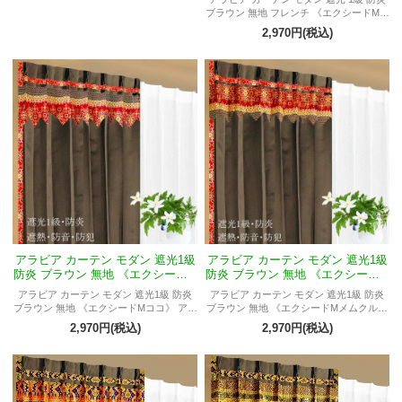
ブラウン 無地 フレンチ 《エクシードMウ
ィディ》 アラビアン ナイト アラジン 妖
2,970円(税込)
艶 セクシー 男性 女性 大人 部屋 一人暮ら
し オーダーOK
アラビア カーテン モダン 遮光1級
アラビア カーテン モダン 遮光1級
防炎 ブラウン 無地 《エクシードM
防炎 ブラウン 無地 《エクシードM
ココ》
メムクル》
アラビア カーテン モダン 遮光1級 防炎
アラビア カーテン モダン 遮光1級 防炎
ブラウン 無地 《エクシードMココ》 アラ
ブラウン 無地 《エクシードMメムクル》
ビアン ナイト モナコ カタール クウェー
アラビアン ナイト モナコ カタール クウ
2,970円(税込)
2,970円(税込)
ト 異国情緒 エキゾチック
ェート 異国情緒 エキゾチック