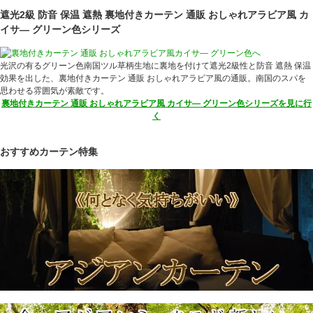
遮光2級 防音 保温 遮熱 裏地付きカーテン 通販 おしゃれアラビア風 カ
イサ― グリーン色シリーズ
光沢の有るグリーン色南国ツル草柄生地に裏地を付けて遮光2級性と防音 遮熱 保温
効果を出した、裏地付きカーテン 通販 おしゃれアラビア風の通販。南国のスパを
思わせる雰囲気が素敵です。
裏地付きカーテン 通販 おしゃれアラビア風 カイサ― グリーン色シリーズを見に行
く
おすすめカーテン特集