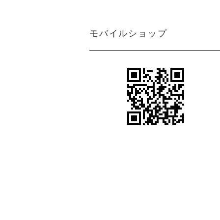
ン
アジアン カーテン 遮光1級 防炎 モ
ダン クリーム マーブル
＜マーブルM＞アジアンインテリアの魅
モバイルショップ
力を引き出すクリーム色カーテン
アジアン カーテン 防炎 遮光1級 モ
アジアンテイストカーテン＜ジャカルタ
ダン 無地 ブラウン色 エクシード
M＞ロココ調ダマスク柄がエキゾチック
さと異国情緒をプラス
アジアン カーテン 遮光1級 モダン
シンプルながらも都会的で洗練されたア
ブラウン色 ストライプ柄 《ライ
ジアンインテリアを引き出すカーテン＜
ン》
ライトM＞グレー
アジアン風カーテン遮光１級＜ラインM
アジアン カーテン 遮光1級 モダン
＞スタイリッシュなブラウン色ストライ
ブラウン色 ロココ風 ダマスク柄
プ柄
《ジャカルタ》
ボヘミアンスタイルやヴィンテージ風の
アジアンカーテン遮光２級ベージュ色ボ
エステサロン カーテン
ーダー柄 《シーンM》
女性らしい柔らかさや優雅さをプラスす