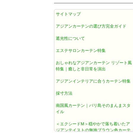
アジアン カーテン 遮光1級 防炎 遮
サイトマップ
熱 防音 無地 ブラウン色 《エクシ
ードM》
アジアンカーテンの選び方完全ガイド
遮光性について
アジアンカーテン遮光1級ブラウン
色ダマスク柄《ジャカルタM》
エステサロンカーテン特集
おしゃれなアジアンカーテン リゾート風
アジアン カーテン おしゃれ 遮光1
特集｜癒しと非日常を演出
級 ブラウン ダマスク 《ジャカルタ
アジアンインテリアに合うカーテン特集
T》
採寸方法
既製カーテン おしゃれ
南国風カーテン｜バリ島そのまんまスタ
イル
北欧風カーテン おしゃれ
＜エクシードM＞穏やかで落ち着いたア
ジアンテイストの無地ブラウン色カーテ