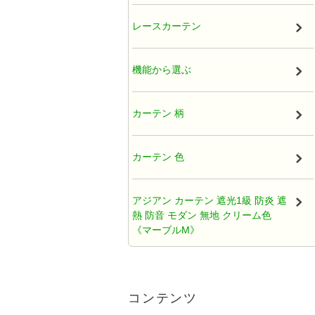
厚地カーテン（ドレープ）
レースカーテン
既製カーテン
機能から選ぶ
タッセル
カーテン 柄
オーガンジー アジアンカーテン
カーテン 色
天蓋レースカーテン
アジアン カーテン 遮光1級 防炎 遮
熱 防音 モダン 無地 クリーム色
ひだ無しフラットカーテン
《マーブルM》
カフェカーテン アジアン
アジアンカーテン遮光2級クリーム
色ロココ風ティアラ柄《ハラパン
コンテンツ
M》
クッションカバー アジアン