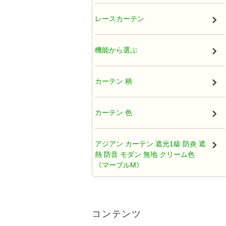
厚地カーテン（ドレープ）
レースカーテン
既製カーテン
機能から選ぶ
タッセル
カーテン 柄
オーガンジー アジアンカーテン
カーテン 色
天蓋レースカーテン
アジアン カーテン 遮光1級 防炎 遮
熱 防音 モダン 無地 クリーム色
ひだ無しフラットカーテン
《マーブルM》
カフェカーテン アジアン
アジアンカーテン遮光2級クリーム
色ロココ風ティアラ柄《ハラパン
コンテンツ
M》
クッションカバー アジアン