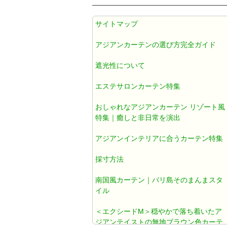
アジアン カーテン 遮光1級 防炎 遮
サイトマップ
熱 防音 無地 ブラウン色 《エクシ
ードM》
アジアンカーテンの選び方完全ガイド
遮光性について
アジアンカーテン遮光1級ブラウン
色ダマスク柄《ジャカルタM》
エステサロンカーテン特集
おしゃれなアジアンカーテン リゾート風
アジアン カーテン おしゃれ 遮光1
特集｜癒しと非日常を演出
級 ブラウン ダマスク 《ジャカルタ
アジアンインテリアに合うカーテン特集
T》
採寸方法
既製カーテン おしゃれ
南国風カーテン｜バリ島そのまんまスタ
イル
北欧風カーテン おしゃれ
＜エクシードM＞穏やかで落ち着いたア
ジアンテイストの無地ブラウン色カーテ