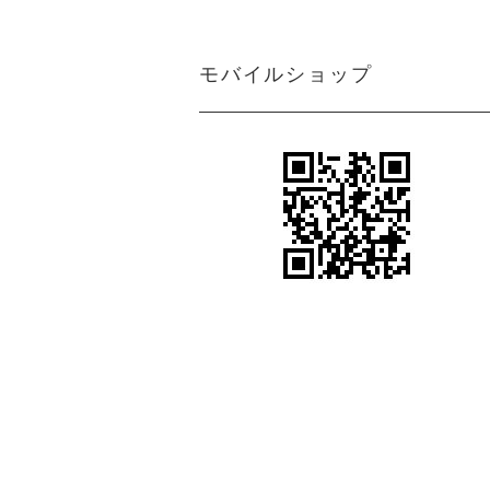
ン
アジアン カーテン 遮光1級 防炎 モ
ダン クリーム マーブル
＜マーブルM＞アジアンインテリアの魅
モバイルショップ
力を引き出すクリーム色カーテン
アジアン カーテン 防炎 遮光1級 モ
アジアンテイストカーテン＜ジャカルタ
ダン 無地 ブラウン色 エクシード
M＞ロココ調ダマスク柄がエキゾチック
さと異国情緒をプラス
アジアン カーテン 遮光1級 モダン
シンプルながらも都会的で洗練されたア
ブラウン色 ストライプ柄 《ライ
ジアンインテリアを引き出すカーテン＜
ン》
ライトM＞グレー
アジアン風カーテン遮光１級＜ラインM
アジアン カーテン 遮光1級 モダン
＞スタイリッシュなブラウン色ストライ
ブラウン色 ロココ風 ダマスク柄
プ柄
《ジャカルタ》
ボヘミアンスタイルやヴィンテージ風の
アジアンカーテン遮光２級ベージュ色ボ
エステサロン カーテン
ーダー柄 《シーンM》
女性らしい柔らかさや優雅さをプラスす