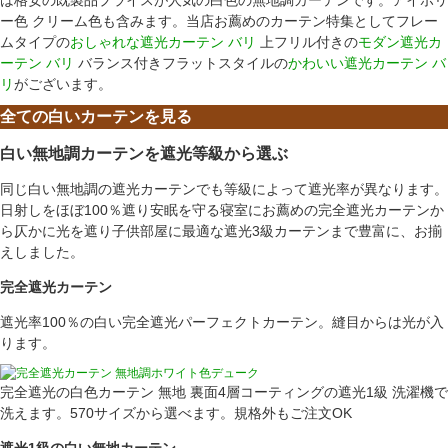
ー色 クリーム色も含みます。当店お薦めのカーテン特集としてフレー
ムタイプの
おしゃれな遮光カーテン バリ
上フリル付きの
モダン遮光カ
ーテン バリ
バランス付きフラットスタイルの
かわいい遮光カーテン バ
リ
がございます。
全ての白いカーテンを見る
白い無地調カーテンを遮光等級から選ぶ
同じ白い無地調の遮光カーテンでも等級によって遮光率が異なります。
日射しをほぼ100％遮り安眠を守る寝室にお薦めの完全遮光カーテンか
ら仄かに光を遮り子供部屋に最適な遮光3級カーテンまで豊富に、お揃
えしました。
完全遮光カーテン
遮光率100％の白い完全遮光パーフェクトカーテン。縫目からは光が入
ります。
完全遮光の白色カーテン 無地 裏面4層コーティングの遮光1級 洗濯機で
洗えます。570サイズから選べます。規格外もご注文OK