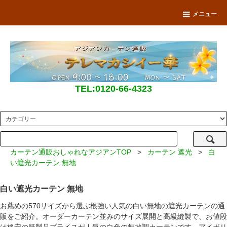
メニュー
TEL:0120-66-4323
カーテン通販おしゃれなアジアンTOP
>
カーテン 遮光
>
白
い遮光カーテン 無地
白い遮光カーテン 無地
お薦めの570サイズから選ぶ根強い人気の白い無地の遮光カーテンの通
販をご紹介。オーダーカーテン並みのサイズ展開と高級縫製で、お値段
は格安の既製品プライスが人気の白色の無地調カーテンです。アイボリ