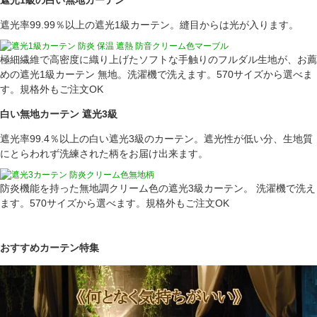
遮光1級の白い無地カーテン
遮光率99.99％以上の遮光1級カーテン。縫目からは光が入ります。
極細繊維で高密度に織り上げたソフトな手触りのフルダル生地が、お薦
めの遮光1級カーテン 無地。洗濯機で洗えます。570サイズから選べま
す。規格外もご注文OK
白い無地カーテン 遮光3級
遮光率99.4％以上の白い遮光3級のカーテン。遮光性が低い分、生地質
にとらわれず洗練された柄をお届け出来ます。
防炎機能を持った無地調クリーム色の遮光3級カーテン。 洗濯機で洗え
ます。570サイズから選べます。規格外もご注文OK
おすすめカーテン特集