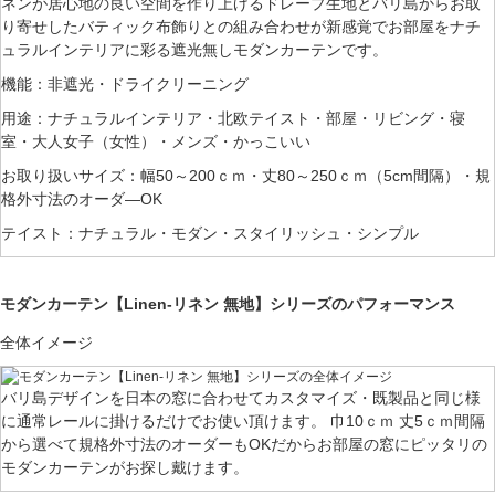
ネンが居心地の良い空間を作り上げるドレープ生地とバリ島からお取
り寄せしたバティック布飾りとの組み合わせが新感覚でお部屋をナチ
ュラルインテリアに彩る遮光無しモダンカーテンです。
機能：非遮光・ドライクリーニング
用途：ナチュラルインテリア・北欧テイスト・部屋・リビング・寝
室・大人女子（女性）・メンズ・かっこいい
お取り扱いサイズ：幅50～200ｃｍ・丈80～250ｃｍ（5cm間隔）・規
格外寸法のオーダ―OK
テイスト：ナチュラル・モダン・スタイリッシュ・シンプル
モダンカーテン【Linen-リネン 無地】シリーズのパフォーマンス
全体イメージ
バリ島デザインを日本の窓に合わせてカスタマイズ・既製品と同じ様
に通常レールに掛けるだけでお使い頂けます。 巾10ｃｍ 丈5ｃｍ間隔
から選べて規格外寸法のオーダーもOKだからお部屋の窓にピッタリの
モダンカーテンがお探し戴けます。