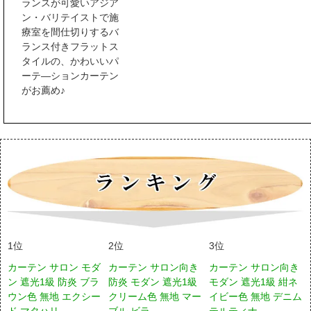
ランスが可愛いアジア
ン・バリテイストで施
療室を間仕切りするバ
ランス付きフラットス
タイルの、かわいいパ
ーテ―ションカーテン
がお薦め♪
1位
2位
3位
カーテン サロン モダ
カーテン サロン向き
カーテン サロン向き
ン 遮光1級 防炎 ブラ
防炎 モダン 遮光1級
モダン 遮光1級 紺ネ
ウン色 無地 エクシー
クリーム色 無地 マー
イビー色 無地 デニム
ド マタハリ
ブル ビラ
テルティナ