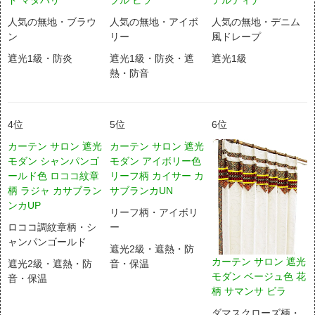
人気の無地・ブラウ
人気の無地・アイボ
人気の無地・デニム
ン
リー
風ドレープ
遮光1級・防炎
遮光1級・防炎・遮
遮光1級
熱・防音
4位
5位
6位
カーテン サロン 遮光
カーテン サロン 遮光
モダン シャンパンゴ
モダン アイボリー色
ールド色 ロココ紋章
リーフ柄 カイサー カ
柄 ラジャ カサブラン
サブランカUN
ンカUP
リーフ柄・アイボリ
ロココ調紋章柄・シ
ー
ャンパンゴールド
遮光2級・遮熱・防
カーテン サロン 遮光
遮光2級・遮熱・防
音・保温
モダン ベージュ色 花
音・保温
柄 サマンサ ビラ
ダマスクローズ柄・