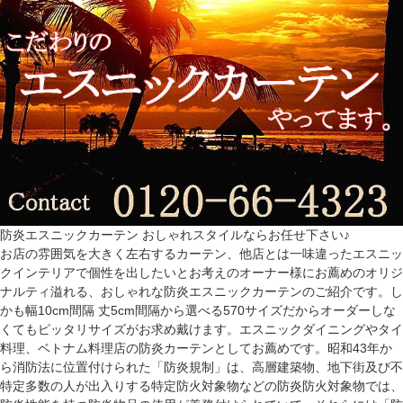
防炎エスニックカーテン おしゃれスタイルならお任せ下さい♪
お店の雰囲気を大きく左右するカーテン、他店とは一味違ったエスニッ
クインテリアで個性を出したいとお考えのオーナー様にお薦めのオリジ
ナルティ溢れる、おしゃれな防炎エスニックカーテンのご紹介です。し
かも幅10cm間隔 丈5cm間隔から選べる570サイズだからオーダーしな
くてもピッタリサイズがお求め戴けます。エスニックダイニングやタイ
料理、ベトナム料理店の防炎カーテンとしてお薦めです。昭和43年か
ら消防法に位置付けられた「防炎規制」は、高層建築物、地下街及び不
特定多数の人が出入りする特定防火対象物などの防炎防火対象物では、