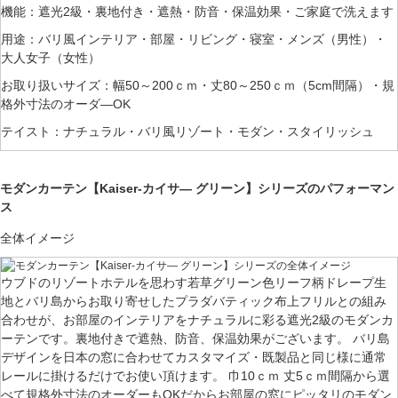
機能：遮光2級・裏地付き・遮熱・防音・保温効果・ご家庭で洗えます
用途：バリ風インテリア・部屋・リビング・寝室・メンズ（男性）・
大人女子（女性）
お取り扱いサイズ：幅50～200ｃｍ・丈80～250ｃｍ（5cm間隔）・規
格外寸法のオーダ―OK
テイスト：ナチュラル・バリ風リゾート・モダン・スタイリッシュ
モダンカーテン【Kaiser-カイサ― グリーン】シリーズのパフォーマン
ス
全体イメージ
ウブドのリゾートホテルを思わす若草グリーン色リーフ柄ドレープ生
地とバリ島からお取り寄せしたプラダバティック布上フリルとの組み
合わせが、お部屋のインテリアをナチュラルに彩る遮光2級のモダンカ
ーテンです。裏地付きで遮熱、防音、保温効果がございます。 バリ島
デザインを日本の窓に合わせてカスタマイズ・既製品と同じ様に通常
レールに掛けるだけでお使い頂けます。 巾10ｃｍ 丈5ｃｍ間隔から選
べて規格外寸法のオーダーもOKだからお部屋の窓にピッタリのモダン