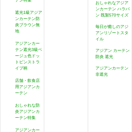
おしゃれなアジア
ンカーテン ハラパ
遮光1級アジア
ン 既製570サイズ
ンカーテン防
炎ブラウン無
毎日が癒しのアジ
地
アンリゾートスタ
イル
アジアンカー
テン遮光3級ベ
アジアン カーテン
ージュ色ドッ
防炎 遮光
トピンストラ
イプ柄
アジアンカーテン
非遮光
店舗・飲食店
用アジアンカ
ーテン
おしゃれな防
炎アジアンカ
ーテン特集
アジアンカー