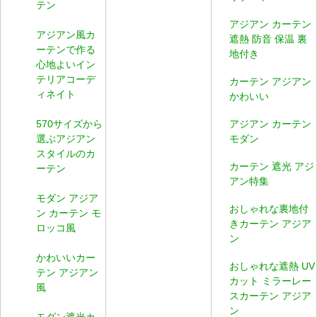
テン
アジアン カーテン
アジアン風カ
遮熱 防音 保温 裏
ーテンで作る
地付き
心地よいイン
テリアコーデ
カーテン アジアン
ィネイト
かわいい
570サイズから
アジアン カーテン
選ぶアジアン
モダン
スタイルのカ
カーテン 遮光 アジ
ーテン
アン特集
モダン アジア
おしゃれな裏地付
ン カーテン モ
きカーテン アジア
ロッコ風
ン
かわいいカー
おしゃれな遮熱 UV
テン アジアン
カット ミラーレー
風
スカーテン アジア
ン
モダン遮光カ