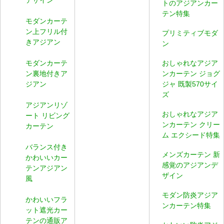
トのアジアンカー
テン特集
モダンカーテ
ン上フリル付
プリミティブモダ
きアジアン
ン
モダンカーテ
おしゃれなアジア
ン裏地付きア
ンカーテン ジョグ
ジアン
ジャ 既製570サイ
ズ
アジアンリゾ
おしゃれなアジア
ート リビング
ンカーテン クリー
カーテン
ム エクシード特集
バランス付き
メンズカーテン 新
かわいいカー
感覚のアジアンデ
テンアジアン
ザイン
風
モダン防炎アジア
かわいいフラ
ンカーテン特集
ット遮光カー
テンの通販ア