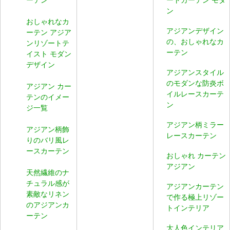
ン
おしゃれなカ
アジアンデザイン
ーテン アジア
の、おしゃれなカ
ンリゾートテ
ーテン
イスト モダン
デザイン
アジアンスタイル
のモダンな防炎ボ
アジアン カー
イルレースカーテ
テンのイメー
ン
ジ一覧
アジアン柄ミラー
アジアン柄飾
レースカーテン
りのバリ風レ
ースカーテン
おしゃれ カーテン
アジアン
天然繊維のナ
チュラル感が
アジアンカーテン
素敵なリネン
で作る極上リゾー
のアジアンカ
トインテリア
ーテン
大人色インテリア