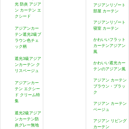
光 防炎 アジア
アジアンリゾート
ン カーテン エ
部屋 カーテン
クシード
アジアンリゾート
アジアンカー
寝室 カーテン
テン遮光2級ブ
かわいいフラット
ラウン色チェ
カーテンアジアン
ック柄
風
遮光3級アジア
かわいい遮光カー
ンカーテン ク
テンのアジアン風
リスベージュ
アジアン カーテン
アジアンカー
ブラウン・ブラッ
テン エクシー
ク
ド クリーム特
集
アジアン カーテン
ベージュ
遮光2級アジア
ンカーテン防
アジアン リビング
炎グレー無地
カーテン