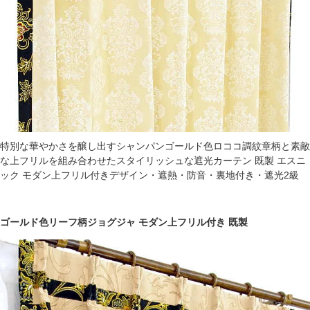
特別な華やかさを醸し出すシャンパンゴールド色ロココ調紋章柄と素敵
な上フリルを組み合わせたスタイリッシュな遮光カーテン 既製 エスニ
ック モダン上フリル付きデザイン・遮熱・防音・裏地付き・遮光2級
ゴールド色リーフ柄ジョグジャ モダン上フリル付き 既製