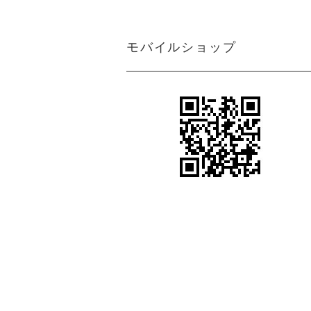
ン
アジアン カーテン 遮光1級 防炎 モ
ダン クリーム マーブル
＜マーブルM＞アジアンインテリアの魅
モバイルショップ
力を引き出すクリーム色カーテン
アジアン カーテン 防炎 遮光1級 モ
アジアンテイストカーテン＜ジャカルタ
ダン 無地 ブラウン色 エクシード
M＞ロココ調ダマスク柄がエキゾチック
さと異国情緒をプラス
アジアン カーテン 遮光1級 モダン
シンプルながらも都会的で洗練されたア
ブラウン色 ストライプ柄 《ライ
ジアンインテリアを引き出すカーテン＜
ン》
ライトM＞グレー
アジアン風カーテン遮光１級＜ラインM
アジアン カーテン 遮光1級 モダン
＞スタイリッシュなブラウン色ストライ
ブラウン色 ロココ風 ダマスク柄
プ柄
《ジャカルタ》
ボヘミアンスタイルやヴィンテージ風の
アジアンカーテン遮光２級ベージュ色ボ
エステサロン カーテン
ーダー柄 《シーンM》
女性らしい柔らかさや優雅さをプラスす