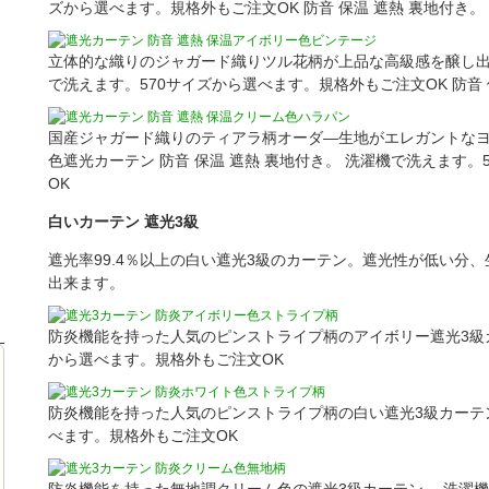
ズから選べます。規格外もご注文OK 防音 保温 遮熱 裏地付き。
立体的な織りのジャガード織りツル花柄が上品な高級感を醸し出
で洗えます。570サイズから選べます。規格外もご注文OK 防音 
国産ジャガード織りのティアラ柄オーダ―生地がエレガントな
色遮光カーテン 防音 保温 遮熱 裏地付き。 洗濯機で洗えます
OK
白いカーテン 遮光3級
遮光率99.4％以上の白い遮光3級のカーテン。遮光性が低い分
出来ます。
防炎機能を持った人気のピンストライプ柄のアイボリー遮光3級カ
から選べます。規格外もご注文OK
防炎機能を持った人気のピンストライプ柄の白い遮光3級カーテン
べます。規格外もご注文OK