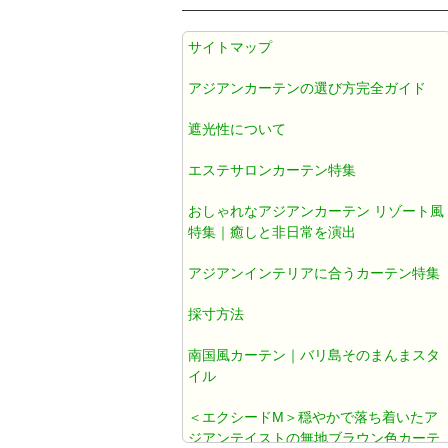
アジアン カーテン 遮光1級 防炎 遮
サイトマップ
熱 防音 無地 ブラウン色 《エクシ
ードM》
アジアンカーテンの選び方完全ガイド
遮光性について
アジアンカーテン遮光1級ブラウン
色ダマスク柄《ジャカルタM》
エステサロンカーテン特集
おしゃれなアジアンカーテン リゾート風
アジアン カーテン おしゃれ 遮光1
特集｜癒しと非日常を演出
級 ブラウン ダマスク 《ジャカルタ
アジアンインテリアに合うカーテン特集
T》
採寸方法
既製カーテン おしゃれ
南国風カーテン｜バリ島そのまんまスタ
イル
北欧風カーテン おしゃれ
＜エクシードM＞穏やかで落ち着いたア
ジアンテイストの無地ブラウン色カーテ