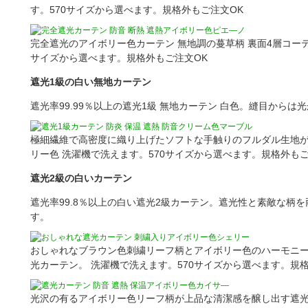
す。570サイズから選べます。規格外もご注文OK
完全遮光のアイボリー色カーテン 無地調の蔓草柄 裏面4層コーテ
サイズから選べます。規格外もご注文OK
遮光1級の白い無地カーテン
遮光率99.99％以上の遮光1級 無地カーテン 白色。縫目からは
極細繊維で高密度に織り上げたソフトな手触りのフルダル生地が
リー色 洗濯機で洗えます。570サイズから選べます。規格外もご
遮光2級の白いカーテン
遮光率99.8％以上の白い遮光2級カーテン。遮光性と素敵な柄
す。
おしゃれなブラウン色刺繍リーフ柄とアイボリー色のハーモニ
光カーテン。 洗濯機で洗えます。570サイズから選べます。規
光沢の有るアイボリー色リーフ柄が上品な清潔感を醸し出す遮光カ