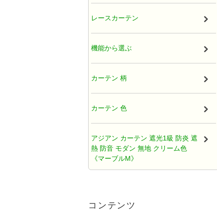
厚地カーテン（ドレープ）
レースカーテン
既製カーテン
機能から選ぶ
タッセル
カーテン 柄
オーガンジー アジアンカーテン
カーテン 色
天蓋レースカーテン
アジアン カーテン 遮光1級 防炎 遮
熱 防音 モダン 無地 クリーム色
ひだ無しフラットカーテン
《マーブルM》
カフェカーテン アジアン
アジアンカーテン遮光2級クリーム
色ロココ風ティアラ柄《ハラパン
コンテンツ
M》
クッションカバー アジアン