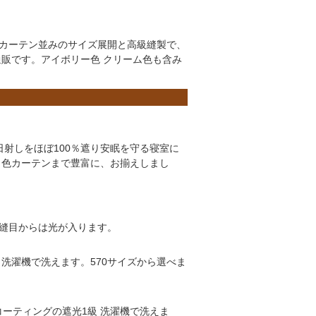
ーカーテン並みのサイズ展開と高級縫製で、
販です。アイボリー色 クリーム色も含み
射しをほぼ100％遮り安眠を守る寝室に
白色カーテンまで豊富に、お揃えしまし
。縫目からは光が入ります。
 洗濯機で洗えます。570サイズから選べま
コーティングの遮光1級 洗濯機で洗えま