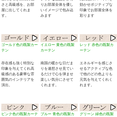
さと高級感を、お部
りお部屋全体を優し
効かせポジティブな
屋に出してくれま
いイメージで包み込
印象でお部屋全体を
す。
みます
彩ります
ゴールド色の既製カー
イエロー 黄色の既製
レッド 赤色の既製カ
テン
カーテン
ーテン
存在感も強く特別な
南国の暖かな日だま
エネルギーを感じさ
印象を与えてくれ高
りを連想させ見てい
せるアクティブな色
級感のある豪華な雰
るだけで心を弾ませ
で他のどの色よりも
囲気のインテリアを
楽しい気分にさせて
元気を与えてくれく
演出。
くれます。
れます。
ピンク色の既製カーテ
ブルー 青色の既製カ
グリーン 緑色の既製