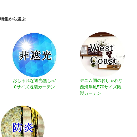
トを押さえ低価格でお届けするカーテンです。ニトリやホームセンタ
ーなどに置かれている商品が既製カーテンにあたります。
特集から選ぶ
当店では予めトレンドのサイズを作り置きして、ご注文を頂いてから
国内自社工場の強みを生かしお客様のご希望サイズに合わせ丁寧に縫
製してお届けしています。既製品で有りながら高品質で5ｃｍ間隔か
ら選べるおしゃれな既製カーテンを是非お楽しみください。一部サイ
ズに於きましては生地を輸入後、お作り致しますので10～12日程度
お時間を頂く場合がございます。
おしゃれな遮光無し57
デニム調のおしゃれな
0サイズ既製カーテン
西海岸風570サイズ既
製カーテン