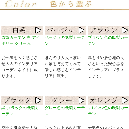
既製カーテン 白 アイ
ベージュの既製カーテ
ブラウン色の既製カー
ボリー クリーム
ン
テン
お部屋を広く感じさ
ほんのり大人っぽい
温もりや居心地の良
せ大人のインテリア
印象を与えてくれて
さといった安心感を
コーディネイトに成
優しい感じをインテ
インテリアにプラス
ります。
リアに演出。
します。
黒 ブラックの既製カ
グレー色の既製カーテ
オレンジ色の既製カー
ーテン
ン
テン
空間を引き締め力強
シックな上品さが有
元気色のスパイスを