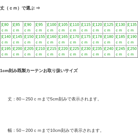
丈（ｃｍ）で選ぶ ⇒
丈80
丈85
丈90
丈95
丈100
丈105
丈110
丈115
丈120
丈125
丈130
丈135
ｃｍ
ｃｍ
ｃｍ
ｃｍ
ｃｍ
ｃｍ
ｃｍ
ｃｍ
ｃｍ
ｃｍ
ｃｍ
ｃｍ
丈140
丈145
丈150
丈155
丈160
丈165
丈170
丈175
丈178
丈180
丈185
丈190
ｃｍ
ｃｍ
ｃｍ
ｃｍ
ｃｍ
ｃｍ
ｃｍ
ｃｍ
ｃｍ
ｃｍ
ｃｍ
ｃｍ
丈195
丈200
丈205
丈210
丈215
丈220
丈225
丈230
丈235
丈240
丈245
丈250
ｃｍ
ｃｍ
ｃｍ
ｃｍ
ｃｍ
ｃｍ
ｃｍ
ｃｍ
ｃｍ
ｃｍ
ｃｍ
ｃｍ
1cm刻み既製カーテンお取り扱いサイズ
丈：80～250ｃｍまで5cm刻みで表示されます。
幅：50～200ｃｍまで10cm刻みで表示されます。