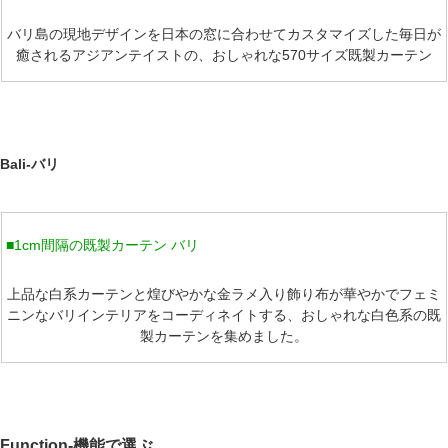
バリ島の現地デザインを日本の窓に合わせてカスタマイズした毎日が
癒されるアジアンテイストの、おしゃれな570サイズ既製カーテン
Bali-バリ
■1cm間隔の既製カーテン バリ
上品な白系カーテンと煌びやかな金ラメ入り飾り布が華やかでフェミ
ニンなバリインテリアをコーディネイトする、おしゃれな白色系の既
製カーテンを集めました。
Function-機能で選ぶ