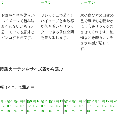
ン
ーテン
カーテン
お部屋全体を柔らか
フレッシュで若々し
木や森などの自然の
いイメージで包み込
いイメージと開放感
色で気持ちを穏やか
み合わないだろうと
や落ち着いたリラッ
にし心をリラックス
思っていても意外と
クスできる居住空間
させてくれます。植
ビンゴする色です。
を作り出します。
物などを飾るとナチ
ュラル感が増しま
す。
既製カーテンをサイズ表から選ぶ
幅（ｃｍ）で選ぶ ⇒
幅5
幅6
幅7
幅8
幅9
幅10
幅11
幅12
幅13
幅14
幅15
幅16
幅17
幅18
幅19
幅20
0ｃ
0ｃ
0ｃ
0ｃ
0ｃ
0ｃ
0ｃ
0ｃ
0ｃ
0ｃ
0ｃ
0ｃ
0ｃ
0ｃ
0ｃ
0ｃ
ｍ
ｍ
ｍ
ｍ
ｍ
ｍ
ｍ
ｍ
ｍ
ｍ
ｍ
ｍ
ｍ
ｍ
ｍ
ｍ