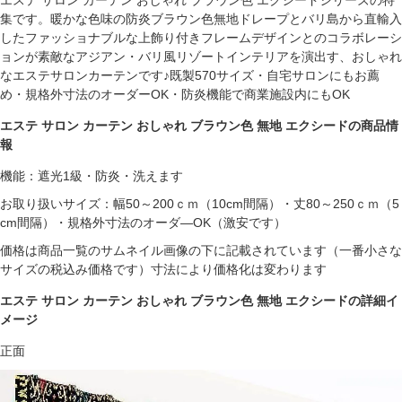
集です。暖かな色味の防炎ブラウン色無地ドレープとバリ島から直輸入
したファッショナブルな上飾り付きフレームデザインとのコラボレーシ
ョンが素敵なアジアン・バリ風リゾートインテリアを演出す、おしゃれ
なエステサロンカーテンです♪既製570サイズ・自宅サロンにもお薦
め・規格外寸法のオーダーOK・防炎機能で商業施設内にもOK
エステ サロン カーテン おしゃれ ブラウン色 無地 エクシードの商品情
報
機能：遮光1級・防炎・洗えます
お取り扱いサイズ：幅50～200ｃｍ（10cm間隔）・丈80～250ｃｍ（5
cm間隔）・規格外寸法のオーダ―OK（激安です）
価格は商品一覧のサムネイル画像の下に記載されています（一番小さな
サイズの税込み価格です）寸法により価格化は変わります
エステ サロン カーテン おしゃれ ブラウン色 無地 エクシードの詳細イ
メージ
正面