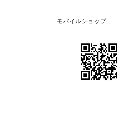
ン
アジアン カーテン 遮光1級 防炎 モ
ダン クリーム マーブル
＜マーブルM＞アジアンインテリアの魅
モバイルショップ
力を引き出すクリーム色カーテン
アジアン カーテン 防炎 遮光1級 モ
アジアンテイストカーテン＜ジャカルタ
ダン 無地 ブラウン色 エクシード
M＞ロココ調ダマスク柄がエキゾチック
さと異国情緒をプラス
アジアン カーテン 遮光1級 モダン
シンプルながらも都会的で洗練されたア
ブラウン色 ストライプ柄 《ライ
ジアンインテリアを引き出すカーテン＜
ン》
ライトM＞グレー
アジアン風カーテン遮光１級＜ラインM
アジアン カーテン 遮光1級 モダン
＞スタイリッシュなブラウン色ストライ
ブラウン色 ロココ風 ダマスク柄
プ柄
《ジャカルタ》
ボヘミアンスタイルやヴィンテージ風の
アジアンカーテン遮光２級ベージュ色ボ
エステサロン カーテン
ーダー柄 《シーンM》
女性らしい柔らかさや優雅さをプラスす