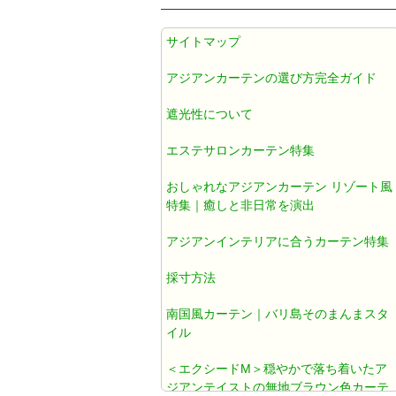
アジアン カーテン 遮光1級 防炎 遮
サイトマップ
熱 防音 無地 ブラウン色 《エクシ
ードM》
アジアンカーテンの選び方完全ガイド
遮光性について
アジアンカーテン遮光1級ブラウン
色ダマスク柄《ジャカルタM》
エステサロンカーテン特集
おしゃれなアジアンカーテン リゾート風
アジアン カーテン おしゃれ 遮光1
特集｜癒しと非日常を演出
級 ブラウン ダマスク 《ジャカルタ
アジアンインテリアに合うカーテン特集
T》
採寸方法
既製カーテン おしゃれ
南国風カーテン｜バリ島そのまんまスタ
イル
北欧風カーテン おしゃれ
＜エクシードM＞穏やかで落ち着いたア
ジアンテイストの無地ブラウン色カーテ