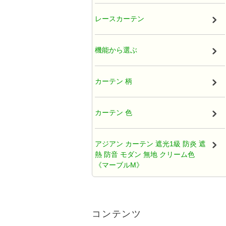
厚地カーテン（ドレープ）
レースカーテン
既製カーテン
機能から選ぶ
タッセル
カーテン 柄
オーガンジー アジアンカーテン
カーテン 色
天蓋レースカーテン
アジアン カーテン 遮光1級 防炎 遮
熱 防音 モダン 無地 クリーム色
ひだ無しフラットカーテン
《マーブルM》
カフェカーテン アジアン
アジアンカーテン遮光2級クリーム
色ロココ風ティアラ柄《ハラパン
コンテンツ
M》
クッションカバー アジアン