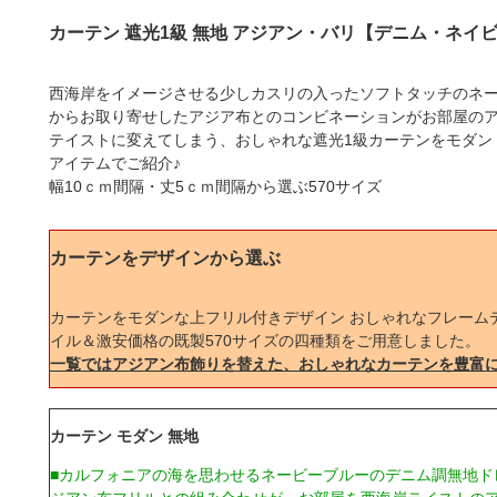
カーテン 遮光1級 無地 アジアン・バリ【デニム・ネイ
西海岸をイメージさせる少しカスリの入ったソフトタッチのネ
からお取り寄せしたアジア布とのコンビネーションがお部屋の
テイストに変えてしまう、おしゃれな遮光1級カーテンをモダン
アイテムでご紹介♪
幅10ｃｍ間隔・丈5ｃｍ間隔から選ぶ570サイズ
カーテンをデザインから選ぶ
カーテンをモダンな上フリル付きデザイン おしゃれなフレーム
イル＆激安価格の既製570サイズの四種類をご用意しました。
一覧ではアジアン布飾りを替えた、おしゃれなカーテンを豊富
カーテン モダン 無地
■カルフォニアの海を思わせるネービーブルーのデニム調無地ド