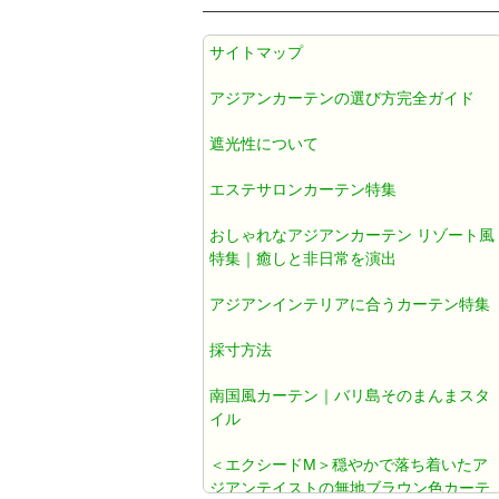
アジアン カーテン 遮光1級 防炎 遮
サイトマップ
熱 防音 無地 ブラウン色 《エクシ
ードM》
アジアンカーテンの選び方完全ガイド
遮光性について
アジアンカーテン遮光1級ブラウン
色ダマスク柄《ジャカルタM》
エステサロンカーテン特集
おしゃれなアジアンカーテン リゾート風
アジアン カーテン おしゃれ 遮光1
特集｜癒しと非日常を演出
級 ブラウン ダマスク 《ジャカルタ
アジアンインテリアに合うカーテン特集
T》
採寸方法
既製カーテン おしゃれ
南国風カーテン｜バリ島そのまんまスタ
イル
北欧風カーテン おしゃれ
＜エクシードM＞穏やかで落ち着いたア
ジアンテイストの無地ブラウン色カーテ