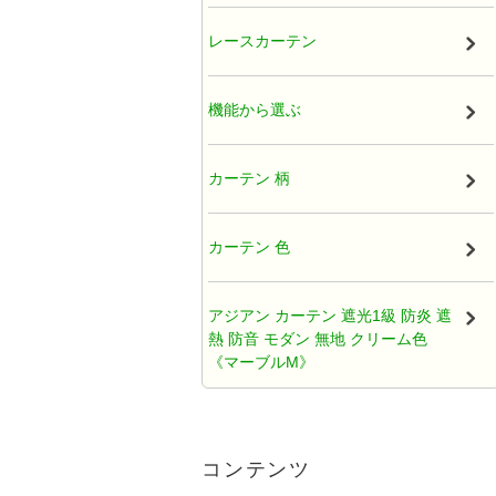
厚地カーテン（ドレープ）
レースカーテン
既製カーテン
機能から選ぶ
タッセル
カーテン 柄
オーガンジー アジアンカーテン
カーテン 色
天蓋レースカーテン
アジアン カーテン 遮光1級 防炎 遮
熱 防音 モダン 無地 クリーム色
ひだ無しフラットカーテン
《マーブルM》
カフェカーテン アジアン
アジアンカーテン遮光2級クリーム
色ロココ風ティアラ柄《ハラパン
コンテンツ
M》
クッションカバー アジアン