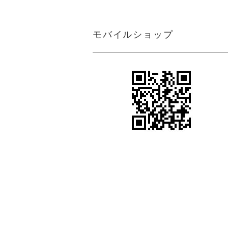
ン
アジアン カーテン 遮光1級 防炎 モ
ダン クリーム マーブル
＜マーブルM＞アジアンインテリアの魅
モバイルショップ
力を引き出すクリーム色カーテン
アジアン カーテン 防炎 遮光1級 モ
アジアンテイストカーテン＜ジャカルタ
ダン 無地 ブラウン色 エクシード
M＞ロココ調ダマスク柄がエキゾチック
さと異国情緒をプラス
アジアン カーテン 遮光1級 モダン
シンプルながらも都会的で洗練されたア
ブラウン色 ストライプ柄 《ライ
ジアンインテリアを引き出すカーテン＜
ン》
ライトM＞グレー
アジアン風カーテン遮光１級＜ラインM
アジアン カーテン 遮光1級 モダン
＞スタイリッシュなブラウン色ストライ
ブラウン色 ロココ風 ダマスク柄
プ柄
《ジャカルタ》
ボヘミアンスタイルやヴィンテージ風の
アジアンカーテン遮光２級ベージュ色ボ
エステサロン カーテン
ーダー柄 《シーンM》
女性らしい柔らかさや優雅さをプラスす