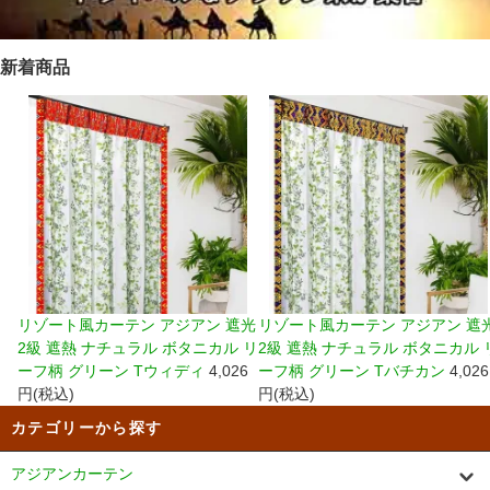
新着商品
リゾート風カーテン アジアン 遮光
リゾート風カーテン アジアン 遮
2級 遮熱 ナチュラル ボタニカル リ
2級 遮熱 ナチュラル ボタニカル 
ーフ柄 グリーン Tウィディ
4,026
ーフ柄 グリーン Tバチカン
4,026
円(税込)
円(税込)
カテゴリーから探す
アジアンカーテン