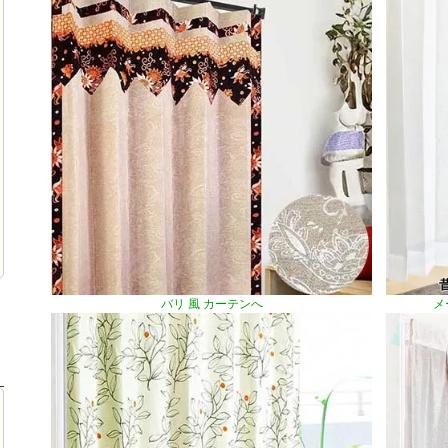
バリ 風 カーテンへ
メ