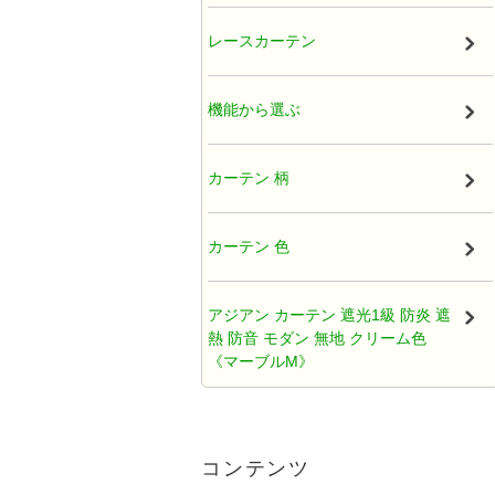
厚地カーテン（ドレープ）
レースカーテン
既製カーテン
機能から選ぶ
タッセル
カーテン 柄
オーガンジー アジアンカーテン
カーテン 色
天蓋レースカーテン
アジアン カーテン 遮光1級 防炎 遮
熱 防音 モダン 無地 クリーム色
ひだ無しフラットカーテン
《マーブルM》
カフェカーテン アジアン
アジアンカーテン遮光2級クリーム
色ロココ風ティアラ柄《ハラパン
コンテンツ
M》
クッションカバー アジアン