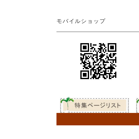
ン
アジアン カーテン 遮光1級 防炎 モ
ダン クリーム マーブル
＜マーブルM＞アジアンインテリアの魅
モバイルショップ
力を引き出すクリーム色カーテン
アジアン カーテン 防炎 遮光1級 モ
アジアンテイストカーテン＜ジャカルタ
ダン 無地 ブラウン色 エクシード
M＞ロココ調ダマスク柄がエキゾチック
さと異国情緒をプラス
アジアン カーテン 遮光1級 モダン
シンプルながらも都会的で洗練されたア
ブラウン色 ストライプ柄 《ライ
ジアンインテリアを引き出すカーテン＜
ン》
ライトM＞グレー
アジアン風カーテン遮光１級＜ラインM
アジアン カーテン 遮光1級 モダン
＞スタイリッシュなブラウン色ストライ
ブラウン色 ロココ風 ダマスク柄
プ柄
《ジャカルタ》
ボヘミアンスタイルやヴィンテージ風の
アジアンカーテン遮光２級ベージュ色ボ
エステサロン カーテン
ーダー柄 《シーンM》
女性らしい柔らかさや優雅さをプラスす