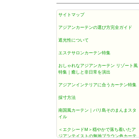
アジアン カーテン 遮光1級 防炎 遮
サイトマップ
熱 防音 無地 ブラウン色 《エクシ
ードM》
アジアンカーテンの選び方完全ガイド
遮光性について
アジアンカーテン遮光1級ブラウン
色ダマスク柄《ジャカルタM》
エステサロンカーテン特集
おしゃれなアジアンカーテン リゾート風
アジアン カーテン おしゃれ 遮光1
特集｜癒しと非日常を演出
級 ブラウン ダマスク 《ジャカルタ
アジアンインテリアに合うカーテン特集
T》
採寸方法
既製カーテン おしゃれ
南国風カーテン｜バリ島そのまんまスタ
イル
北欧風カーテン おしゃれ
＜エクシードM＞穏やかで落ち着いたア
ジアンテイストの無地ブラウン色カーテ