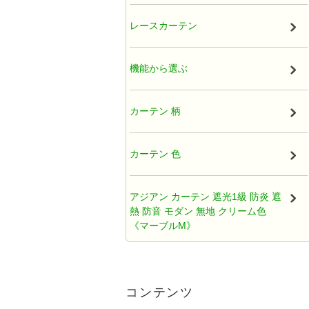
厚地カーテン（ドレープ）
レースカーテン
既製カーテン
機能から選ぶ
タッセル
カーテン 柄
オーガンジー アジアンカーテン
カーテン 色
天蓋レースカーテン
アジアン カーテン 遮光1級 防炎 遮
熱 防音 モダン 無地 クリーム色
ひだ無しフラットカーテン
《マーブルM》
カフェカーテン アジアン
アジアンカーテン遮光2級クリーム
色ロココ風ティアラ柄《ハラパン
コンテンツ
M》
クッションカバー アジアン