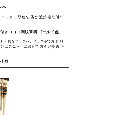
ド色
ニック 二級遮光 防音 遮熱 裏地付きロ
地付きロココ調紋章柄 ゴールド色
おしゃれなプラダバティック布でお作りし
エスニック 二級遮光 防音 遮熱 裏地付
ルド色