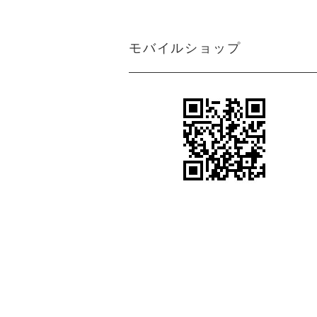
ン
アジアン カーテン 遮光1級 防炎 モ
ダン クリーム マーブル
＜マーブルM＞アジアンインテリアの魅
モバイルショップ
力を引き出すクリーム色カーテン
アジアン カーテン 防炎 遮光1級 モ
アジアンテイストカーテン＜ジャカルタ
ダン 無地 ブラウン色 エクシード
M＞ロココ調ダマスク柄がエキゾチック
さと異国情緒をプラス
アジアン カーテン 遮光1級 モダン
シンプルながらも都会的で洗練されたア
ブラウン色 ストライプ柄 《ライ
ジアンインテリアを引き出すカーテン＜
ン》
ライトM＞グレー
アジアン風カーテン遮光１級＜ラインM
アジアン カーテン 遮光1級 モダン
＞スタイリッシュなブラウン色ストライ
ブラウン色 ロココ風 ダマスク柄
プ柄
《ジャカルタ》
ボヘミアンスタイルやヴィンテージ風の
アジアンカーテン遮光２級ベージュ色ボ
エステサロン カーテン
ーダー柄 《シーンM》
女性らしい柔らかさや優雅さをプラスす