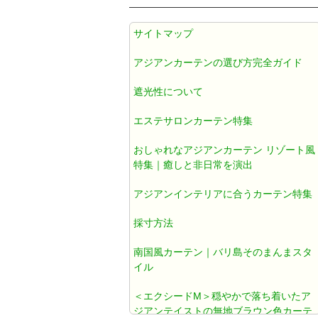
アジアン カーテン 遮光1級 防炎 遮
サイトマップ
熱 防音 無地 ブラウン色 《エクシ
ードM》
アジアンカーテンの選び方完全ガイド
遮光性について
アジアンカーテン遮光1級ブラウン
色ダマスク柄《ジャカルタM》
エステサロンカーテン特集
おしゃれなアジアンカーテン リゾート風
アジアン カーテン おしゃれ 遮光1
特集｜癒しと非日常を演出
級 ブラウン ダマスク 《ジャカルタ
アジアンインテリアに合うカーテン特集
T》
採寸方法
既製カーテン おしゃれ
南国風カーテン｜バリ島そのまんまスタ
イル
北欧風カーテン おしゃれ
＜エクシードM＞穏やかで落ち着いたア
ジアンテイストの無地ブラウン色カーテ