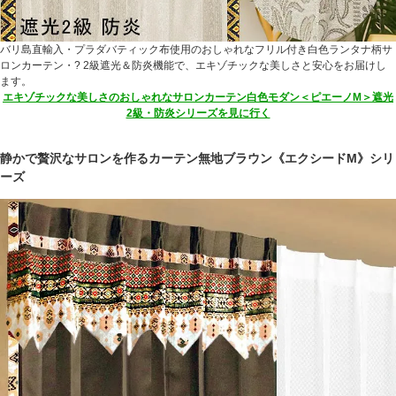
バリ島直輸入・プラダバティック布使用のおしゃれなフリル付き白色ランタナ柄サ
ロンカーテン・? 2級遮光＆防炎機能で、エキゾチックな美しさと安心をお届けし
ます。
エキゾチックな美しさのおしゃれなサロンカーテン白色モダン＜ピエーノM＞遮光
2級・防炎シリーズを見に行く
静かで贅沢なサロンを作るカーテン無地ブラウン《エクシードM》シリ
ーズ