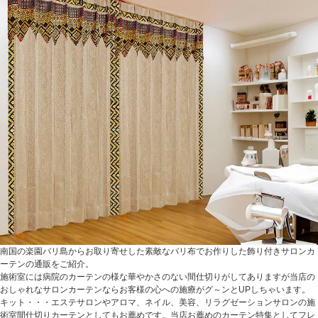
南国の楽園バリ島からお取り寄せした素敵なバリ布でお作りした飾り付きサロンカ
ーテンの通販をご紹介。
施術室には病院のカーテンの様な華やかさのない間仕切りがしてありますが当店の
おしゃれなサロンカーテンならお客様の心への施療がグ～ンとUPしちゃいます。
キット・・・エステサロンやアロマ、ネイル、美容、リラグゼーションサロンの施
術室間仕切りカーテンとしてもお薦めです。当店お薦めのカーテン特集としてフレ