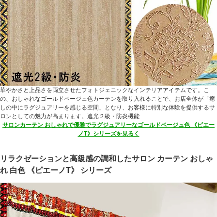
華やかさと上品さを両立させたフォトジェニックなインテリアアイテムです。こ
の、おしゃれなゴールドベージュ色カーテンを取り入れることで、お店全体が「癒
しの中にラグジュアリーを感じる空間」となり、お客様に特別な体験を提供するサ
ロンとしての魅力が高まります。遮光２級・防炎機能
サロンカーテン おしゃれで優雅でラグジュアリーなゴールドベージュ色 《ピエー
ノT》シリーズを見るく
リラクゼーションと高級感の調和したサロン カーテン おしゃ
れ 白色 《ピエーノT》 シリーズ