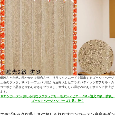
優雅さと自然の穏やかさを融合させ、リラックスムードを演出するゴールドベージ
ュ色のランタナ柄ドレープとバリ島から直輸入したプラダバティック布フリルトの
コラボが上品さとやわらかさをプラスし、女性らしい温かみのあるサロンに仕上げ
ます。
サロンカーテン おしゃれなラグジュアリーモダン＜ピエーノM＞遮光２級、防炎、
ゴールドベージュシリーズを見に行く
エキゾチックな美しさのおしゃれなサロンカーテン白色モダン