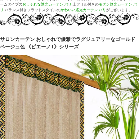
ームタイプの
おしゃれな遮光カーテン バリ
上フリル付きの
モダン遮光カーテン バ
リ
バランス付きフラットスタイルの
かわいい遮光カーテン バリ
がございます。
サロンカーテン おしゃれで優雅でラグジュアリーなゴールド
ベージュ色 《ピエーノT》シリーズ