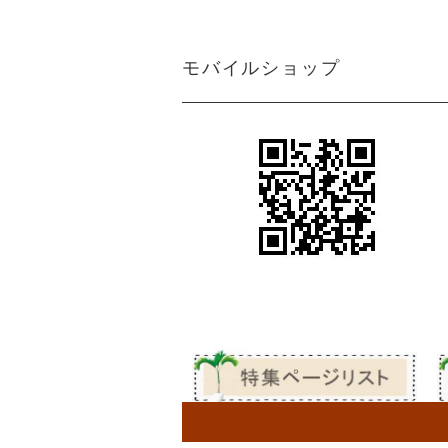
ン
アジアン カーテン 遮光1級 防炎 モ
ダン クリーム マーブル
＜マーブルM＞アジアンインテリアの魅
モバイルショップ
力を引き出すクリーム色カーテン
アジアン カーテン 防炎 遮光1級 モ
アジアンテイストカーテン＜ジャカルタ
ダン 無地 ブラウン色 エクシード
M＞ロココ調ダマスク柄がエキゾチック
さと異国情緒をプラス
アジアン カーテン 遮光1級 モダン
シンプルながらも都会的で洗練されたア
ブラウン色 ストライプ柄 《ライ
ジアンインテリアを引き出すカーテン＜
ン》
ライトM＞グレー
アジアン風カーテン遮光１級＜ラインM
アジアン カーテン 遮光1級 モダン
＞スタイリッシュなブラウン色ストライ
ブラウン色 ロココ風 ダマスク柄
プ柄
《ジャカルタ》
ボヘミアンスタイルやヴィンテージ風の
アジアンカーテン遮光２級ベージュ色ボ
エステサロン カーテン
ーダー柄 《シーンM》
女性らしい柔らかさや優雅さをプラスす