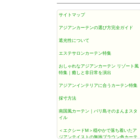
アジアン カーテン 遮光1級 防炎 遮
サイトマップ
熱 防音 無地 ブラウン色 《エクシ
ードM》
アジアンカーテンの選び方完全ガイド
遮光性について
アジアンカーテン遮光1級ブラウン
色ダマスク柄《ジャカルタM》
エステサロンカーテン特集
おしゃれなアジアンカーテン リゾート風
アジアン カーテン おしゃれ 遮光1
特集｜癒しと非日常を演出
級 ブラウン ダマスク 《ジャカルタ
アジアンインテリアに合うカーテン特集
T》
採寸方法
既製カーテン おしゃれ
南国風カーテン｜バリ島そのまんまスタ
イル
北欧風カーテン おしゃれ
＜エクシードM＞穏やかで落ち着いたア
ジアンテイストの無地ブラウン色カーテ