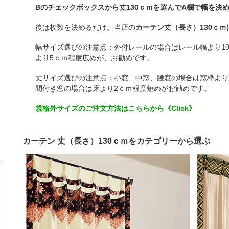
Bのチェックボックスから丈130ｃｍを選んでA欄で幅を決
後は枚数を決めるだけ。当店の
カーテン丈（長さ）130ｃｍ
幅サイズ選びの注意点：外付レールの場合はレール幅より1
より5ｃｍ程度広めが、お勧めです。
丈サイズ選びの注意点：小窓、中窓、腰窓の場合は窓枠より1
間付き窓の場合は床より2ｃｍ程度短めがお勧めです。
規格外サイズのご注文方法はこちらから《Click》
カーテン 丈（長さ）130ｃｍをカテゴリーから選ぶ