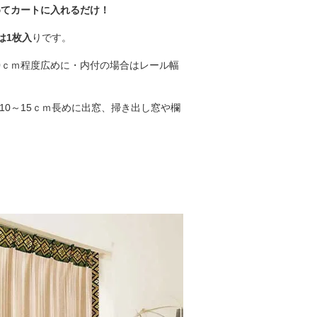
めてカートに入れるだけ！
は1枚入
りです。
0ｃｍ程度広めに・内付の場合はレール幅
0～15ｃｍ長めに出窓、掃き出し窓や欄