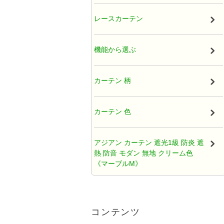
厚地カーテン（ドレープ）
レースカーテン
既製カーテン
機能から選ぶ
タッセル
カーテン 柄
オーガンジー アジアンカーテン
カーテン 色
天蓋レースカーテン
アジアン カーテン 遮光1級 防炎 遮
熱 防音 モダン 無地 クリーム色
ひだ無しフラットカーテン
《マーブルM》
カフェカーテン アジアン
アジアンカーテン遮光2級クリーム
色ロココ風ティアラ柄《ハラパン
コンテンツ
M》
クッションカバー アジアン