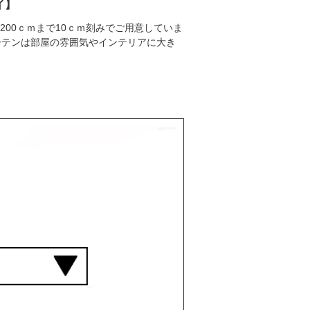
イ】
200ｃｍまで10ｃｍ刻みでご用意していま
ーテンは部屋の雰囲気やインテリアに大き