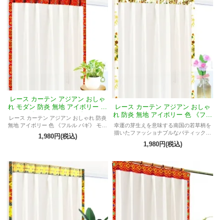
レース カーテン アジアン おしゃ
レース カーテン アジアン おしゃ
れ モダン 防炎 無地 アイボリー 色
れ 防炎 無地 アイボリー 色 《フル
《フルル ウィディ》
レース カーテン アジアン おしゃれ 防炎
ルTパダン》
無地 アイボリー 色 《フルル パギ》 モダ
幸運の芽生えを意味する南国の若草柄を
ン 喫茶店 レストラン 飲食店 ダイニング
描いたファッショナブルなバティック布
1,980円(税込)
カフェ バリ 店舗 店 ホテル
飾りと透き通るような透明感が素敵な無
1,980円(税込)
地レースとのコラボレーションがお部屋
をスタイリッシュでモダンなアジアンリ
ゾート風インテリアにコーディネイトす
る防炎 遮熱 UVカット機能付き、おしゃ
れなミラーレースカーテン《フルルTパダ
ン》・ホテル 飲食店 喫茶店 レストラン
アジアンダイニング