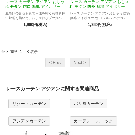
レース カーテン アジアン おしゃ
レース カーテン アジアン おしゃ
れ モダン 防炎 無地 アイボリー 色
れ モダン 防炎 無地 アイボリー 色
《フルル チャンティック》
《フルル バチカン》
魔除けの音色を奏で幸運を招く意味を持
レース カーテン アジアン おしゃれ 防炎
つ鈴柄を描いた、おしゃれなプラダバテ
無地 アイボリー 色 《フルル バチカン》
ィック布飾りと透明感の有るモダンな無
モダン 喫茶店 レストラン 飲食店 ダイニ
1,980円(税込)
1,980円(税込)
地レースとのコラボレーションがお部屋
ング カフェ バリ 店舗 店 ホテル
をスタイリッシュなリゾートホテル風イ
ンテリアにコーディネイトするモダン
で、お洒落な防炎レースカーテン アジア
ン《フルル チャンティック》
8
1
8
全
商品
-
表示
< Prev
Next >
レースカーテン アジアンに関する関連商品
リゾートカーテン
バリ風カーテン
アジアンカーテン
カーテン エスニック