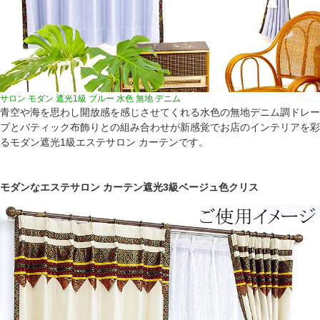
サロン モダン 遮光1級 ブルー 水色 無地 デニム
青空や海を思わし開放感を感じさせてくれる水色の無地デニム調ドレー
プとバティック布飾りとの組み合わせが新感覚でお店のインテリアを彩
るモダン遮光1級エステサロン カーテンです。
モダンなエステサロン カーテン遮光3級ベージュ色クリス