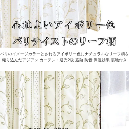
バリのイメージカラーとされるアイボリー色にナチュラルなリーフ柄を
織り込んだアジアン カーテン・遮光2級 遮熱 防音 保温効果 裏地付き