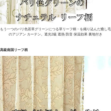
もう一つのバリ色若草グリーンにつる草リーフ柄・を織り込んだ癒し毛
のアジアン カーテン。遮光2級 遮熱 防音 保温効果 裏地付き
高級南国リーフ柄