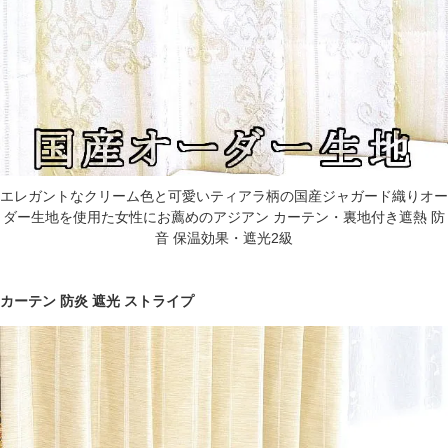
エレガントなクリーム色と可愛いティアラ柄の国産ジャガード織りオー
ダー生地を使用た女性にお薦めのアジアン カーテン・裏地付き遮熱 防
音 保温効果・遮光2級
カーテン 防炎 遮光 ストライプ