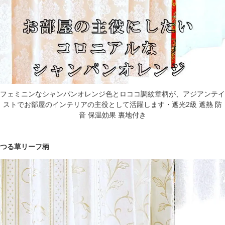
フェミニンなシャンパンオレンジ色とロココ調紋章柄が、アジアンテイ
ストでお部屋のインテリアの主役として活躍します・遮光2級 遮熱 防
音 保温効果 裏地付き
つる草リーフ柄