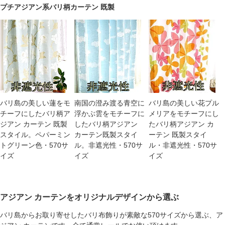
プチアジアン系バリ柄カーテン 既製
バリ島の美しい蓮をモ
南国の澄み渡る青空に
バリ島の美しい花プル
チーフにしたバリ柄ア
浮かぶ雲をモチーフに
メリアをモチーフにし
ジアン カーテン 既製
したバリ柄アジアン
たバリ柄アジアン カ
スタイル。ペパーミン
カーテン既製スタイ
ーテン 既製スタイ
トグリーン色・570サ
ル。非遮光性・570サ
ル・非遮光性・570サ
イズ
イズ
イズ
アジアン カーテンをオリジナルデザインから選ぶ
バリ島からお取り寄せしたバリ布飾りが素敵な570サイズから選ぶ、ア