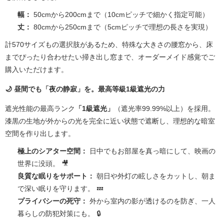
幅：
50cmから200cmまで（10cmピッチで細かく指定可能）
丈：
80cmから250cmまで（5cmピッチで理想の長さを実現）
計570サイズもの選択肢があるため、特殊な大きさの腰窓から、床
までぴったり合わせたい掃き出し窓まで、オーダーメイド感覚でご
購入いただけます。
🌙 昼間でも「夜の静寂」を。最高等級1級遮光の力
遮光性能の最高ランク
「1級遮光」
（遮光率99.99%以上）を採用。
漆黒の生地が外からの光を完全に近い状態で遮断し、理想的な暗室
空間を作り出します。
極上のシアター空間：
日中でもお部屋を真っ暗にして、映画の
世界に没頭。 🎥
良質な眠りをサポート：
朝日や外灯の眩しさをカットし、朝ま
で深い眠りを守ります。 💤
プライバシーの死守：
外から室内の影が透けるのを防ぎ、一人
暮らしの防犯対策にも。 🔒