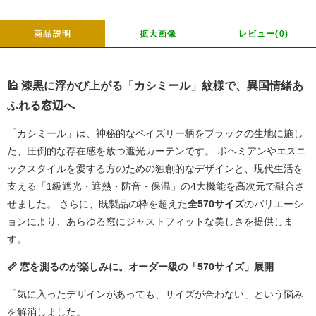
商品説明
拡大画像
レビュー(0)
🕌 漆黒に浮かび上がる「カシミール」紋様で、異国情緒あ
ふれる窓辺へ
「カシミール」は、神秘的なペイズリー柄をブラックの生地に施し
た、圧倒的な存在感を放つ遮光カーテンです。 ボヘミアンやエスニ
ックスタイルを愛する方のための独創的なデザインと、現代生活を
支える「1級遮光・遮熱・防音・保温」の4大機能を高次元で融合さ
せました。 さらに、既製品の枠を超えた
全570サイズ
のバリエーシ
ョンにより、あらゆる窓にジャストフィットな美しさを提供しま
す。
📏 窓を測るのが楽しみに。オーダー級の「570サイズ」展開
「気に入ったデザインがあっても、サイズが合わない」という悩み
を解消しました。