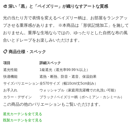
🎨 深い「黒」と「ペイズリー」が織りなすアートな質感
光の当たり方で表情を変えるペイズリー柄は、お部屋をランクアッ
プさせる重厚感があります。 ※本商品は「形状記憶加工」を施して
おりません。重厚な生地ならではの、ゆったりとした自然な布の風
合いとドレープをお楽しみいただけます。
📋 商品仕様・スペック
項目
詳細スペック
遮光性能
1級遮光（遮光率99.99％以上）
快適機能
遮熱・断熱、防音・遮音、保温効果
サイズバリエーション
全570サイズ（幅10cm/丈5cm刻み）
お手入れ
ウォッシャブル（家庭用洗濯機での丸洗い可能）
カラー・デザイン
ブラック / ペイズリー柄（ボヘミアン・カシミール）
この商品の他のバリエーションもご覧いただけます。
遮光カーテンを全て見る
既製カーテンを全て見る