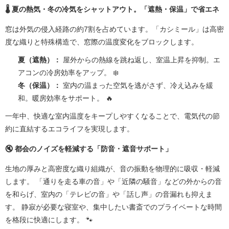
🌡️ 夏の熱気・冬の冷気をシャットアウト。「遮熱・保温」で省エネ
窓は外気の侵入経路の約7割を占めています。「カシミール」は高密
度な織りと特殊構造で、窓際の温度変化をブロックします。
夏（遮熱）：
屋外からの熱線を跳ね返し、室温上昇を抑制。エ
アコンの冷房効率をアップ。 ❄️
冬（保温）：
室内の温まった空気を逃がさず、冷え込みを緩
和。暖房効率をサポート。 🔥
一年中、快適な室内温度をキープしやすくなることで、電気代の節
約に直結するエコライフを実現します。
🔇 都会のノイズを軽減する「防音・遮音サポート」
生地の厚みと高密度な織り組織が、音の振動を物理的に吸収・軽減
します。 「通りを走る車の音」や「近隣の騒音」などの外からの音
を和らげ、室内の「テレビの音」や「話し声」の音漏れも抑えま
す。 静寂が必要な寝室や、集中したい書斎でのプライベートな時間
を格段に快適にします。 🐾